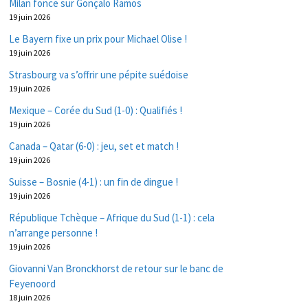
Milan fonce sur Gonçalo Ramos
19 juin 2026
Le Bayern fixe un prix pour Michael Olise !
19 juin 2026
Strasbourg va s’offrir une pépite suédoise
19 juin 2026
Mexique – Corée du Sud (1-0) : Qualifiés !
19 juin 2026
Canada – Qatar (6-0) : jeu, set et match !
19 juin 2026
Suisse – Bosnie (4-1) : un fin de dingue !
19 juin 2026
République Tchèque – Afrique du Sud (1-1) : cela
n’arrange personne !
19 juin 2026
Giovanni Van Bronckhorst de retour sur le banc de
Feyenoord
18 juin 2026