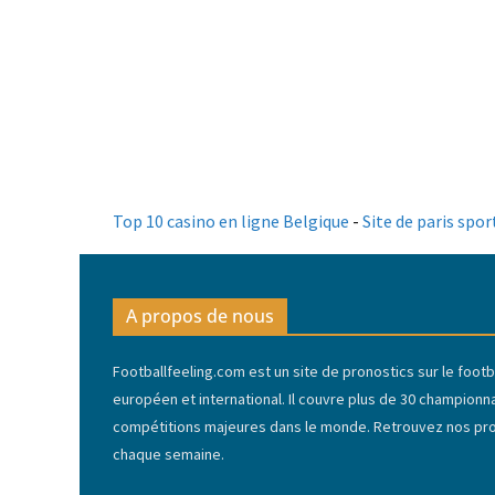
Top 10 casino en ligne Belgique
-
Site de paris spor
A propos de nous
Footballfeeling.com est un site de pronostics sur le footba
européen et international. Il couvre plus de 30 championn
compétitions majeures dans le monde. Retrouvez nos pron
chaque semaine.