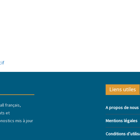
tif
Liens utiles
ll français,
A propos de nous
ats et
ostics mis à jour
Mentions légales
Conditions d’utilis