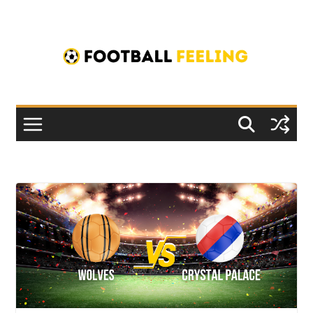
Skip
to
content
Footballfeeling
–
100%
Actu
foot
et
mercato