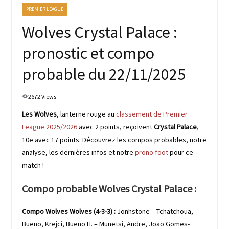
PREMIER LEAGUE
Wolves Crystal Palace :
pronostic et compo
probable du 22/11/2025
2672 Views
Les Wolves
, lanterne rouge au
classement de Premier
League 2025/2026
avec 2 points, reçoivent
Crystal Palace
,
10e avec 17 points. Découvrez les compos probables, notre
analyse, les dernières infos et notre
prono foot
pour ce
match !
Compo probable Wolves Crystal Palace :
Compo
Wolves
Wolves
(4-3-3)
:
Jonhstone – Tchatchoua,
Bueno, Krejci, Bueno H. – Munetsi, Andre, Joao Gomes-