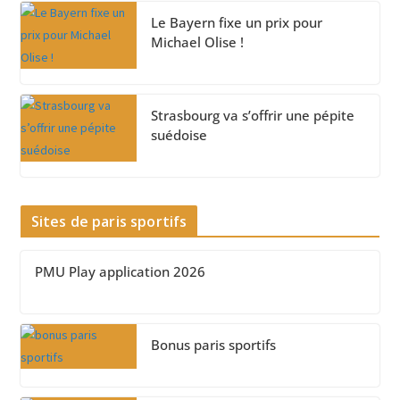
Le Bayern fixe un prix pour
Michael Olise !
Strasbourg va s’offrir une pépite
suédoise
Sites de paris sportifs
PMU Play application 2026
Bonus paris sportifs