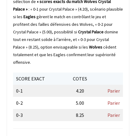
sélection de
« scores exacts du match Wolves Crystal
Palace »
: « 0-1 pour Crystal Palace » (4.20), scénario plausible
si les
Eagles
gèrent le match en contrôlant le jeu et
profitent des failles défensives des Wolves, « 0-2 pour
Crystal Palace » (5.00), possibilité si
Crystal
Palace
domine
tout en restant solide à l’arrière, et « 0-3 pour Crystal
Palace » (8.25), option envisageable si les
Wolves
cèdent
totalement et que les Eagles confirment leur supériorité
offensive.
SCORE EXACT
COTES
0-1
4.20
Parier
0-2
5.00
Parier
0-3
8.25
Parier