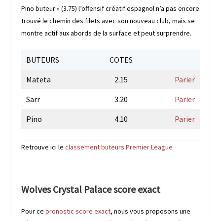
Pino buteur » (3.75) l’offensif créatif espagnol n’a pas encore
trouvé le chemin des filets avec son nouveau club, mais se
montre actif aux abords de la surface et peut surprendre.
BUTEURS
COTES
Mateta
2.15
Parier
Sarr
3.20
Parier
Pino
4.10
Parier
Retrouve ici le
classement buteurs Premier League
Wolves Crystal Palace
score exact
Pour ce
pronostic score exact
, nous vous proposons une