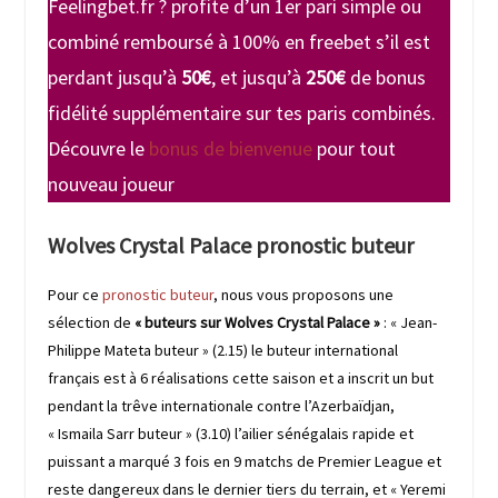
Feelingbet.fr ? profite d’un 1er pari simple ou
combiné remboursé à 100% en freebet s’il est
perdant jusqu’à
50€
, et jusqu’à
250€
de bonus
fidélité supplémentaire sur tes paris combinés.
Découvre le
bonus de bienvenue
pour tout
nouveau joueur
Wolves Crystal Palace
pronostic buteur
Pour ce
pronostic buteur
, nous vous proposons une
sélection de
« buteurs sur Wolves Crystal Palace »
: « Jean-
Philippe Mateta buteur » (2.15) le buteur international
français est à 6 réalisations cette saison et a inscrit un but
pendant la trêve internationale contre l’Azerbaïdjan,
« Ismaila Sarr buteur » (3.10) l’ailier sénégalais rapide et
puissant a marqué 3 fois en 9 matchs de Premier League et
reste dangereux dans le dernier tiers du terrain, et « Yeremi