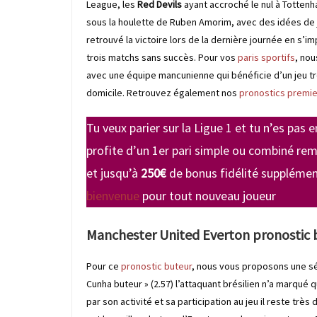
League, les
Red Devils
ayant accroché le nul à Totten
sous la houlette de Ruben Amorim, avec des idées de j
retrouvé la victoire lors de la dernière journée en s’i
trois matchs sans succès. Pour vos
paris sportifs
, nou
avec une équipe mancunienne qui bénéficie d’un jeu tr
domicile. Retrouvez également nos
pronostics premi
Tu veux parier sur la Ligue 1 et tu n’es pas e
profite d’un 1er pari simple ou combiné rem
et jusqu’à
250€
de bonus fidélité supplémen
bienvenue
pour tout nouveau joueur
Manchester United Everton
pronostic 
Pour ce
pronostic buteur
, nous vous proposons une s
Cunha buteur » (2.57) l’attaquant brésilien n’a marqué
par son activité et sa participation au jeu il reste tr