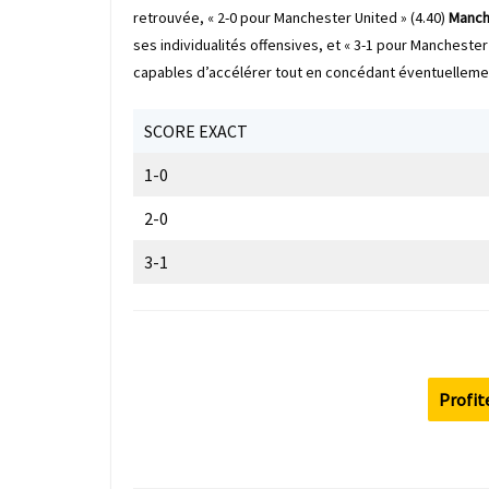
retrouvée, « 2-0 pour Manchester United » (4.40)
Manch
ses individualités offensives, et « 3-1 pour Mancheste
capables d’accélérer tout en concédant éventuellemen
SCORE EXACT
1-0
2-0
3-1
Profite