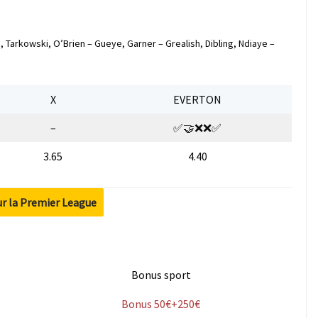
Tarkowski, O’Brien – Gueye, Garner – Grealish, Dibling, Ndiaye –
X
EVERTON
–
✅🤝❌❌✅
3.65
4.40
ur la Premier League
Bonus sport
Bonus 50€+250€