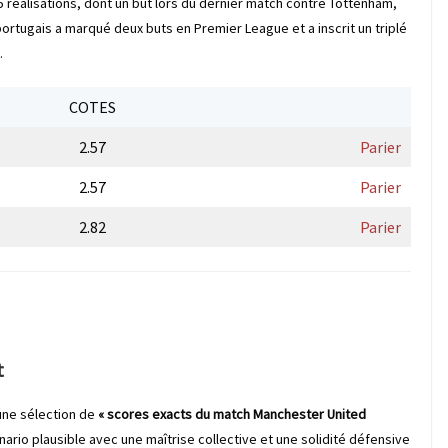
 réalisations, dont un but lors du dernier match contre Tottenham,
portugais a marqué deux buts en Premier League et a inscrit un triplé
.
COTES
2.57
Parier
2.57
Parier
2.82
Parier
t
une sélection de
« scores exacts du match Manchester United
nario plausible avec une maîtrise collective et une solidité défensive