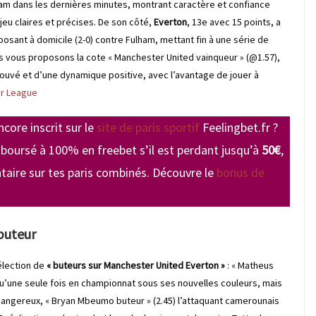
ham dans les dernières minutes, montrant caractère et confiance
eu claires et précises. De son côté,
Everton
, 13e avec 15 points, a
mposant à domicile (2-0) contre Fulham, mettant fin à une série de
s vous proposons la cote « Manchester United vainqueur » (@1.57),
ouvé et d’une dynamique positive, avec l’avantage de jouer à
er League
ncore inscrit sur le
site de paris sportif
Feelingbet.fr ?
boursé à 100% en freebet s’il est perdant jusqu’à
50€
,
taire sur tes paris combinés. Découvre le
bonus de
buteur
élection de
« buteurs sur Manchester United Everton »
: « Matheus
 qu’une seule fois en championnat sous ses nouvelles couleurs, mais
ès dangereux, « Bryan Mbeumo buteur » (2.45) l’attaquant camerounais