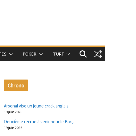
TES
POKER
TURF
Chrono
Arsenal vise un jeune crack anglais
19 juin 2026
Deuxième recrue à venir pour le Barça
19 juin 2026