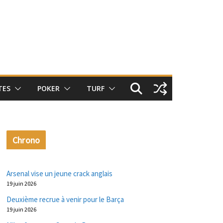
TES
POKER
TURF
Chrono
Arsenal vise un jeune crack anglais
19 juin 2026
Deuxième recrue à venir pour le Barça
19 juin 2026