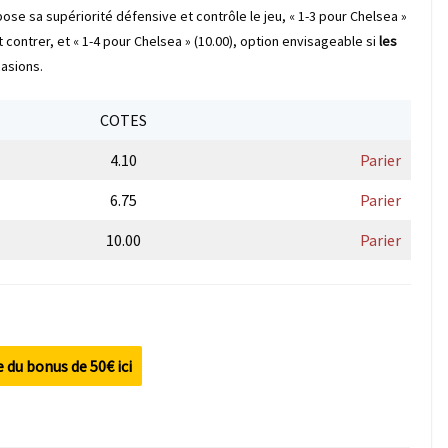
ose sa supériorité défensive et contrôle le jeu, « 1-3 pour Chelsea »
t contrer, et « 1-4 pour Chelsea » (10.00), option envisageable si
les
asions.
COTES
4.10
Parier
6.75
Parier
10.00
Parier
 du bonus de 50€ ici