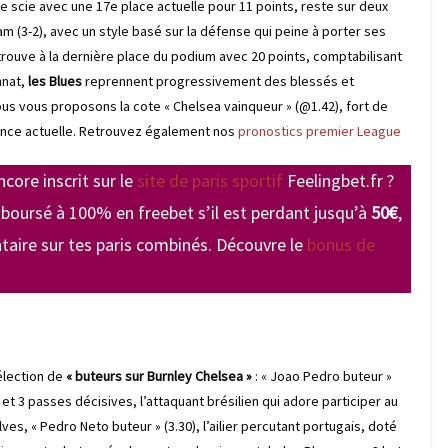
e scie avec une 17e place actuelle pour 11 points, reste sur deux
 (3-2), avec un style basé sur la défense qui peine à porter ses
trouve à la dernière place du podium avec 20 points, comptabilisant
nnat,
les Blues
reprennent progressivement des blessés et
ous vous proposons la cote « Chelsea vainqueur » (@1.42), fort de
iance actuelle. Retrouvez également nos
pronostics premier League
ncore inscrit sur le
site de paris sportif
Feelingbet.fr ?
boursé à 100% en freebet s’il est perdant jusqu’à
50€
,
taire sur tes paris combinés. Découvre le
bonus de
élection de
« buteurs sur Burnley Chelsea »
: « Joao Pedro buteur »
 et 3 passes décisives, l’attaquant brésilien qui adore participer au
lves, « Pedro Neto buteur » (3.30), l’ailier percutant portugais, doté