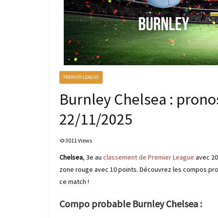
PREMIER LEAGUE
Burnley Chelsea : prono
22/11/2025
3011 Views
Chelsea
, 3e au
classement de Premier League
avec 20
zone rouge avec 10 points. Découvrez les compos prob
ce match !
Compo probable Burnley Chelsea :