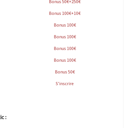
Bonus 50€+250€
Bonus 100€+10€
Bonus 100€
Bonus 100€
Bonus 100€
Bonus 100€
Bonus 50€
S’inscrire
c :