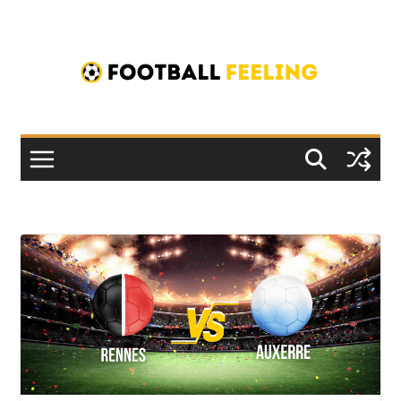
Skip
to
content
Footballfeeling
–
100%
Actu
foot
et
mercato