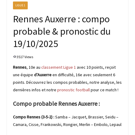
LIGUE 1
Rennes Auxerre : compo
probable & pronostic du
19/10/2025
3517 Views
Rennes
, 10e au
classement Ligue 1
avec 10 points, reçoit
une équipe
d’Auxerre
en difficulté, 16e avec seulement 6
points. Découvrez les compos probables, notre analyse, les
dernières infos et notre
pronostic football
pour ce match !
Compo probable Rennes Auxerre :
Compo Rennes (3-5-2) :
Samba – Jacquet, Brassier, Seidu –
Camara, Cisse, Frankowski, Rongier, Merlin – Embolo, Lepaul