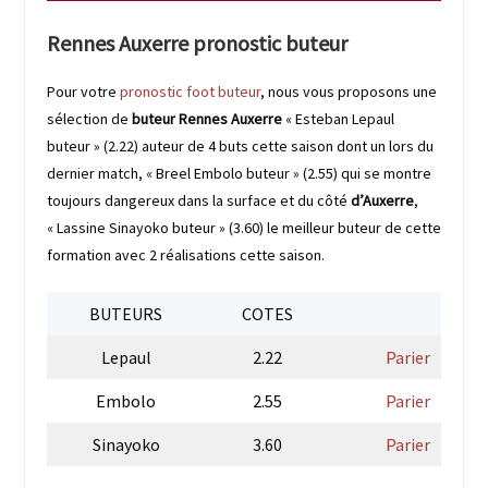
Rennes Auxerre
pronostic buteur
Pour votre
pronostic foot buteur
, nous vous proposons une
sélection de
buteur Rennes Auxerre
« Esteban Lepaul
buteur » (2.22) auteur de 4 buts cette saison dont un lors du
dernier match, « Breel Embolo buteur » (2.55) qui se montre
toujours dangereux dans la surface et du côté
d’Auxerre
,
« Lassine Sinayoko buteur » (3.60) le meilleur buteur de cette
formation avec 2 réalisations cette saison.
BUTEURS
COTES
Lepaul
2.22
Parier
Embolo
2.55
Parier
Sinayoko
3.60
Parier