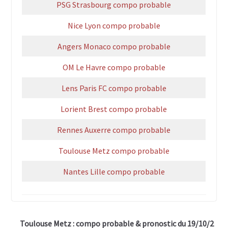
PSG Strasbourg compo probable
Nice Lyon compo probable
Angers Monaco compo probable
OM Le Havre compo probable
Lens Paris FC compo probable
Lorient Brest compo probable
Rennes Auxerre compo probable
Toulouse Metz compo probable
Nantes Lille compo probable
Toulouse Metz : compo probable & pronostic du 19/10/2