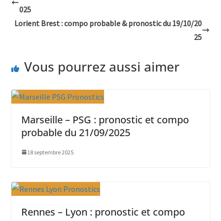
025
Lorient Brest : compo probable & pronostic du 19/10/20
25
Vous pourrez aussi aimer
Marseille – PSG : pronostic et compo
probable du 21/09/2025
18 septembre 2025
Rennes – Lyon : pronostic et compo