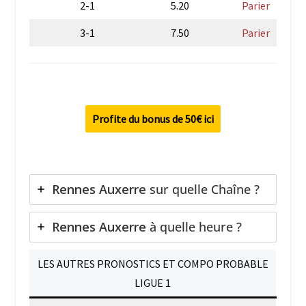
2-1
5.20
Parier
3-1
7.50
Parier
Profite du bonus de 50€ ici
Rennes Auxerre
sur quelle Chaîne ?
Rennes Auxerre
à quelle heure ?
LES AUTRES PRONOSTICS ET COMPO PROBABLE
LIGUE 1