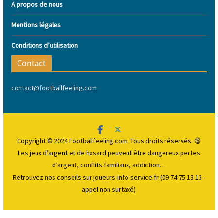
A propos de nous
Mentions légales
Conditions d’utilisation
Contact
contact@footballfeeling.com
Copyright © 2024 Footballfeeling.com. Tous droits réservés. 🔞
Les jeux d’argent et de hasard peuvent être dangereux
pertes
d’argent, conflits familiaux, addiction…
Retrouvez nos conseils sur joueurs-info-service.fr (09 74 75 13 13 -
appel non surtaxé)