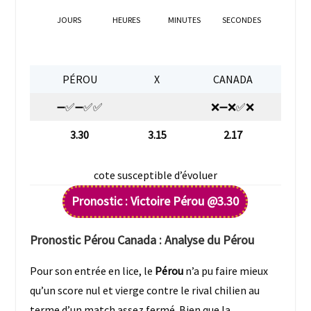
JOURS
HEURES
MINUTES
SECONDES
PÉROU
X
CANADA
➖✅➖✅✅
❌➖❌✅❌
3.30
3.15
2.17
cote susceptible d’évoluer
Pronostic : Victoire Pérou @3.30
Pronostic Pérou Canada : Analyse du
Pérou
Pour son entrée en lice, le
Pérou
n’a pu faire mieux
qu’un score nul et vierge contre le rival chilien au
terme d’un match assez fermé. Bien que la