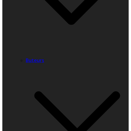
Buteurs