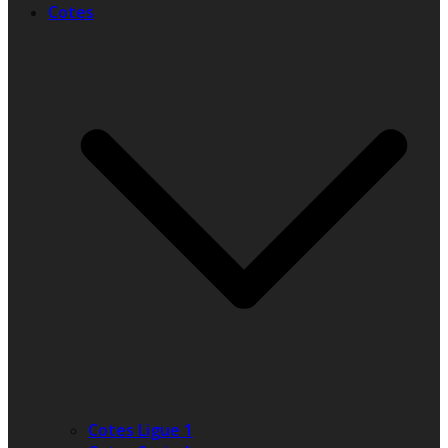
Cotes
Cotes Ligue 1