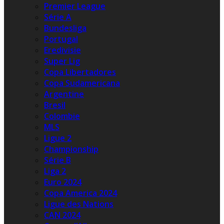
Premier League
Série A
Bundesliga
Portugal
Eredivisie
Super Lig
Copa Libertadores
Copa Sudamericana
Argentine
Bresil
Colombie
MLS
Ligue 2
Championship
Série B
Liga 2
Euro 2024
Copa America 2024
Ligue des Nations
CAN 2024