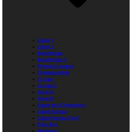
Ligue 1
Ligue 2
Bundesliga
Bundesliga 2
Premier League
Championship
La Liga
La Liga 2
Serie A
Serie B
Ligue des Champions
Ligue Europa
Ligue Europa Conf
Pays Bas
Belgique