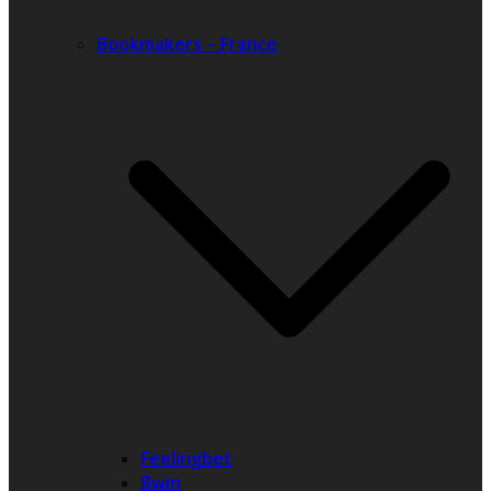
Bookmakers – France
Feelingbet
Bwin