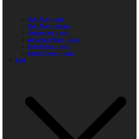
PMU Play – avis
PMU Play – bonus
Pokerstars – avis
Winamax Poker – avis
Bwin Poker – avis
Betclic Poker – avis
Turf