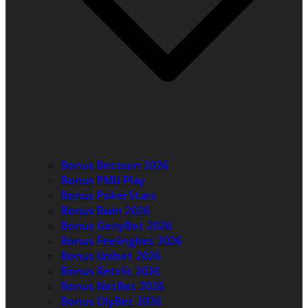
Bonus Betsson 2026
Bonus PMU Play
Bonus PokerStars
Bonus Bwin 2026
Bonus GenyBet 2026
Bonus Feelingbet 2026
Bonus Unibet 2026
Bonus Betclic 2026
Bonus NetBet 2026
Bonus OlyBet 2026