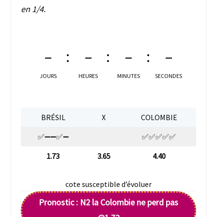
en 1/4.
–
–
–
–
JOURS
HEURES
MINUTES
SECONDES
BRÉSIL
X
COLOMBIE
✅➖➖✅➖
✅✅✅✅✅
1.73
3.65
4.40
cote susceptible d’évoluer
Pronostic : N2 la Colombie ne perd pas