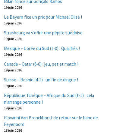
Milan fonce sur Gonçalo Ramos
19 juin 2026
Le Bayern fixe un prix pour Michael Olise !
19 juin 2026
Strasbourg va s’offrir une pépite suédoise
19 juin 2026
Mexique – Corée du Sud (1-0) : Qualifiés !
19 juin 2026
Canada – Qatar (6-0) : jeu, set et match !
19 juin 2026
Suisse – Bosnie (4-1) : un fin de dingue !
19 juin 2026
République Tchèque – Afrique du Sud (1-1) : cela
n’arrange personne !
19 juin 2026
Giovanni Van Bronckhorst de retour sur le banc de
Feyenoord
18 juin 2026