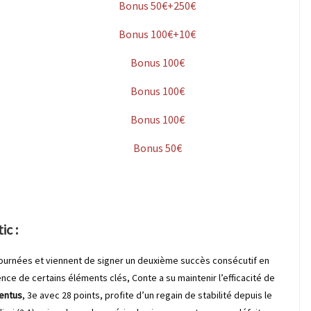
Bonus 50€+250€
Bonus 100€+10€
Bonus 100€
Bonus 100€
Bonus 100€
Bonus 50€
ic :
 journées et viennent de signer un deuxième succès consécutif en
nce de certains éléments clés, Conte a su maintenir l’efficacité de
entus
, 3e avec 28 points, profite d’un regain de stabilité depuis le