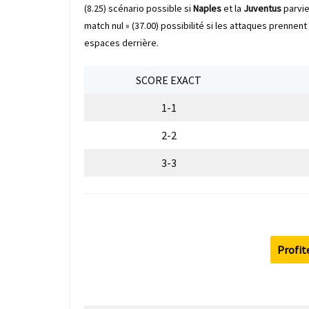
(8.25) scénario possible si
Naples
et la
Juventus
parvie
match nul » (37.00) possibilité si les attaques prennent
espaces derrière.
SCORE EXACT
1-1
2-2
3-3
Profite