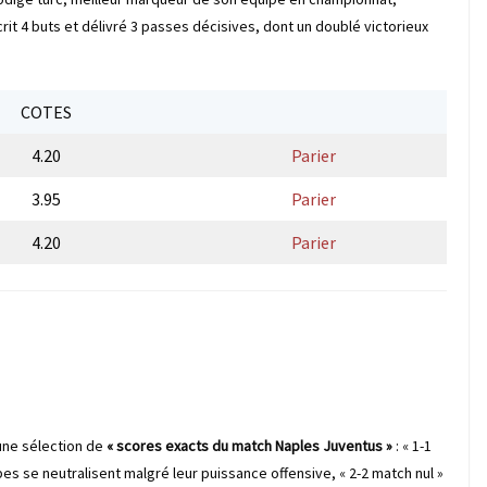
scrit 4 buts et délivré 3 passes décisives, dont un doublé victorieux
COTES
4.20
Parier
3.95
Parier
4.20
Parier
une sélection de
« scores exacts du match Naples Juventus »
: « 1-1
pes se neutralisent malgré leur puissance offensive, « 2-2 match nul »