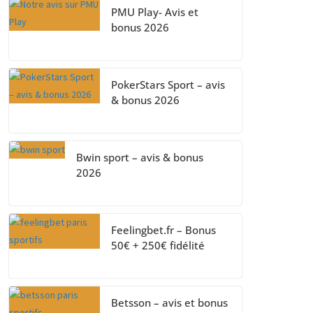
PMU Play- Avis et
bonus 2026
PokerStars Sport – avis
& bonus 2026
Bwin sport – avis & bonus
2026
Feelingbet.fr – Bonus
50€ + 250€ fidélité
Betsson – avis et bonus