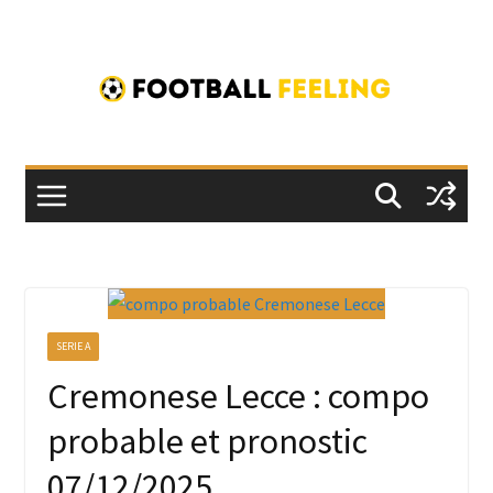
Skip
to
content
Footballfeeling
–
100%
Actu
foot
et
mercato
SERIE A
Cremonese Lecce : compo
probable et pronostic
07/12/2025