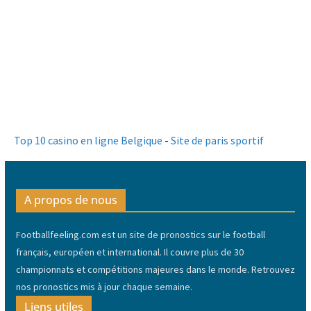
Top 10 casino en ligne Belgique
-
Site de paris sportif
A propos de nous
Footballfeeling.com est un site de pronostics sur le football
français, européen et international. Il couvre plus de 30
championnats et compétitions majeures dans le monde. Retrouvez
nos pronostics mis à jour chaque semaine.
Liens utiles