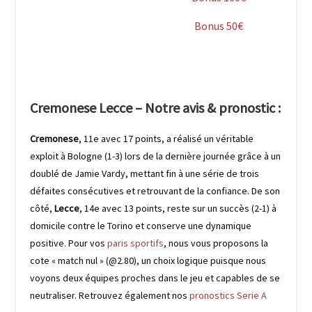
Bonus 50€
Cremonese Lecce
– Notre avis & pronostic :
Cremonese
, 11e avec 17 points, a réalisé un véritable
exploit à Bologne (1-3) lors de la dernière journée grâce à un
doublé de Jamie Vardy, mettant fin à une série de trois
défaites consécutives et retrouvant de la confiance. De son
côté,
Lecce
, 14e avec 13 points, reste sur un succès (2-1) à
domicile contre le Torino et conserve une dynamique
positive. Pour vos
paris sportifs
, nous vous proposons la
cote « match nul » (@2.80), un choix logique puisque nous
voyons deux équipes proches dans le jeu et capables de se
neutraliser. Retrouvez également nos
pronostics Serie A