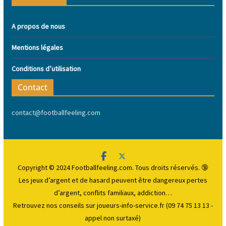
A propos de nous
Mentions légales
Conditions d’utilisation
Contact
contact@footballfeeling.com
Copyright © 2024 Footballfeeling.com. Tous droits réservés. 🔞
Les jeux d’argent et de hasard peuvent être dangereux
pertes
d’argent, conflits familiaux, addiction…
Retrouvez nos conseils sur joueurs-info-service.fr (09 74 75 13 13 -
appel non surtaxé)