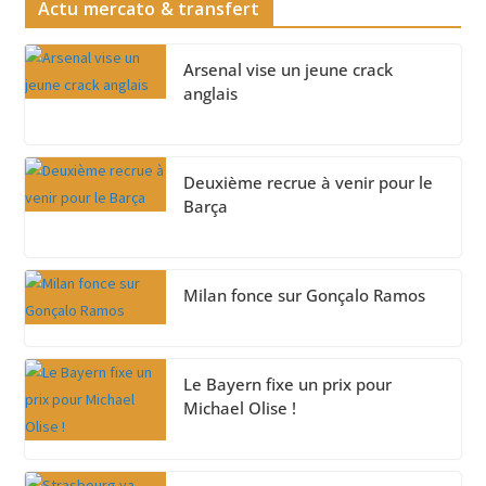
Actu mercato & transfert
Arsenal vise un jeune crack
anglais
Deuxième recrue à venir pour le
Barça
Milan fonce sur Gonçalo Ramos
Le Bayern fixe un prix pour
Michael Olise !