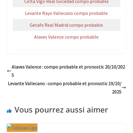
Celta Vigo Real Sociedad compo probable
Levante Rayo Vallecano compo probable
Getafe Real Madrid compo probable
Alaves Valence compo probable
Alaves Valence : compo probable et pronostic 20/10/202
5
Levante Vallecano : compo probable et pronostic 19/10/
2025
Vous pourrez aussi aimer