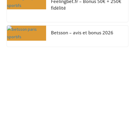
Feelingbet.fr – Bonus 50€ + 250€
fidélité
Betsson – avis et bonus 2026