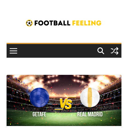
Skip
to
content
Footballfeeling
–
100%
Actu
foot
et
mercato