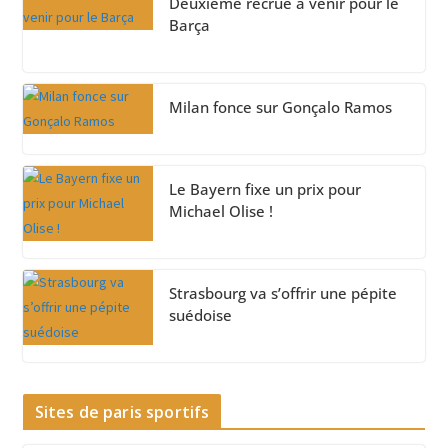
Deuxième recrue à venir pour le
Barça
Milan fonce sur Gonçalo Ramos
Le Bayern fixe un prix pour
Michael Olise !
Strasbourg va s’offrir une pépite
suédoise
Sites de paris sportifs