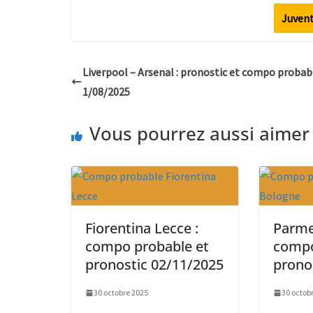
Juvent
Liverpool – Arsenal : pronostic et compo probab
1/08/2025
Vous pourrez aussi aimer
Fiorentina Lecce :
Parme
compo probable et
compo
pronostic 02/11/2025
prono
30 octobre 2025
30 octob