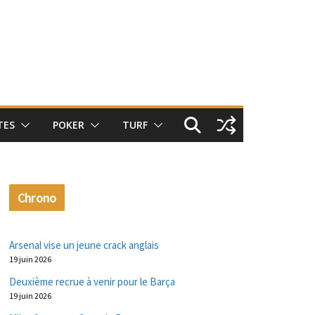
TES
POKER
TURF
Chrono
Arsenal vise un jeune crack anglais
19 juin 2026
Deuxième recrue à venir pour le Barça
19 juin 2026