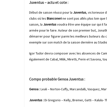
Juventus – actu et cote :
Début de saison réussi pour la
Juventus
, victorieuse 
clubs où les
Bianconeri
ne sont pas allés plus loin que 
saison, la
Juventus
voudra être une équipe sur qui il f
armée pour le faire. Auteur de son premier but, Jonath
démarrer pour figurer parmi les meilleurs buteurs du 
exemple sur son match de la saison dernière au Stadio 
Igor Tudor devra composer avec les absences de Camb
également de Cabal, Milik, Miretti, Perin et Savona, to
Compo probable Genoa
Juventus :
Genoa :
Leali – Norton-Cuffy, Marcandalli, Vasquez, Ma
Juventus :
Di Gregorio – Kelly, Bremer, Gatti – Kalulu- 