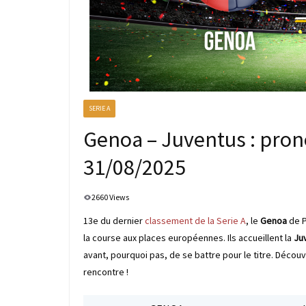
SERIE A
Genoa – Juventus : pron
31/08/2025
2660 Views
13e du dernier
classement de la Serie A
, le
Genoa
de P
la course aux places européennes. Ils accueillent la
Ju
avant, pourquoi pas, de se battre pour le titre. Décou
rencontre !