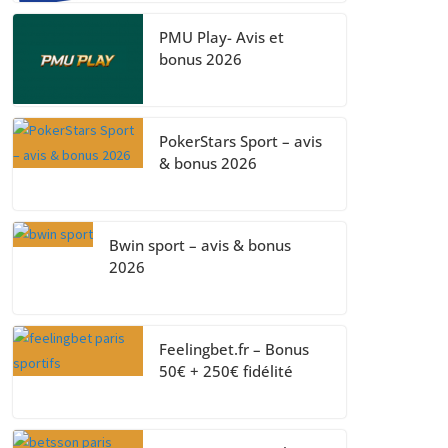
PMU Play- Avis et
bonus 2026
PokerStars Sport – avis
& bonus 2026
Bwin sport – avis & bonus
2026
Feelingbet.fr – Bonus
50€ + 250€ fidélité