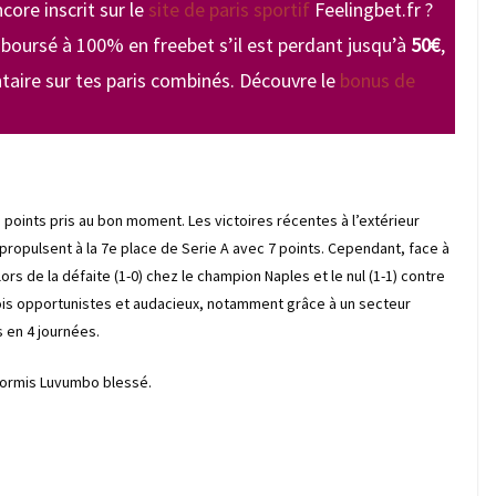
ncore inscrit sur le
site de paris sportif
Feelingbet.fr ?
boursé à 100% en freebet s’il est perdant jusqu’à
50€
,
taire sur tes paris combinés. Découvre le
bonus de
points pris au bon moment. Les victoires récentes à l’extérieur
 propulsent à la 7e place de Serie A avec 7 points. Cependant, face à
rs de la défaite (1-0) chez le champion Naples et le nul (1-1) contre
is opportunistes et audacieux, notamment grâce à un secteur
s en 4 journées.
 hormis Luvumbo blessé.