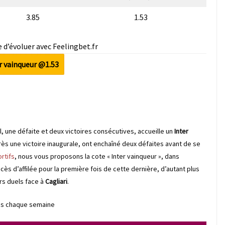
3.85
1.53
 d’évoluer avec Feelingbet.fr
r vainqueur @1.53
l, une défaite et deux victoires consécutives, accueille un
Inter
rès une victoire inaugurale, ont enchaîné deux défaites avant de se
rtifs
, nous vous proposons la cote « Inter vainqueur », dans
cès d’affilée pour la première fois de cette dernière, d’autant plus
rs duels face à
Cagliari
.
és chaque semaine