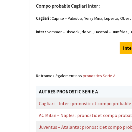
Compo probable Cagliari Inter :
Cagliari :
Caprile – Palestra, Yerry Mina, Luperto, Obert
Inter :
Sommer – Bisseck, de Vrij, Bastoni – Dumfries, B
Inte
Retrouvez également nos
pronostics Serie A
AUTRES PRONOSTIC SERIE A
Cagliari – Inter : pronostic et compo probable
AC Milan – Naples : pronostic et compo proba
Juventus – Atalanta : pronostic et compo pro