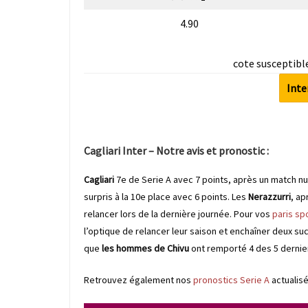
4.90
cote susceptible
Inte
Cagliari Inter – Notre avis et pronostic :
Cagliari
7e de Serie A avec 7 points, après un match nu
surpris à la 10e place avec 6 points. Les
Nerazzurri
, ap
relancer lors de la dernière journée. Pour vos
paris spo
l’optique de relancer leur saison et enchaîner deux suc
que
les hommes de Chivu
ont remporté 4 des 5 dernie
Retrouvez également nos
pronostics Serie A
actualis