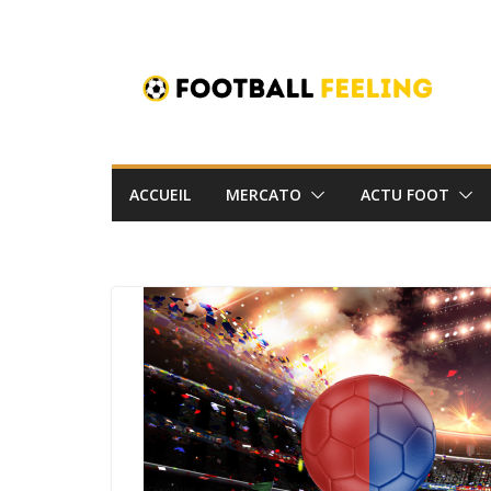
Skip
to
content
Footballfeeling
–
100%
Actu
foot
ACCUEIL
MERCATO
ACTU FOOT
et
mercato