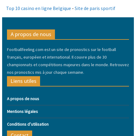
Top 10 casino en ligne Belgique
-
Site de paris sportif
A propos de nous
Footballfeeling.com est un site de pronostics sur le football
français, européen et international. Il couvre plus de 30
championnats et compétitions majeures dans le monde. Retrouvez
nos pronostics mis à jour chaque semaine.
Liens utiles
A propos de nous
Mentions légales
Conditions d’utilisation
Contact