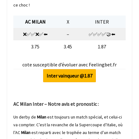
ce choc !
AC MILAN
X
INTER
❌✅✅❌✅⬅️
–
✅✅✅✅🤝⬅️
3.75
3.45
1.87
cote susceptible d’évoluer avec Feelingbet.fr
Inter vainqueur @1.87
AC Milan Inter – Notre avis et pronostic :
Un derby de
Milan
est toujours un match spécial, et celui-ci
va compter. C’est la revanche de la Supercoupe d’Italie, où
l’AC
Milan
est reparti avec le trophée au terme d’un match