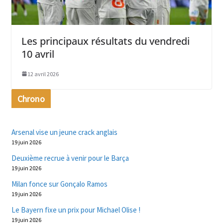
Les principaux résultats du vendredi
10 avril
12 avril 2026
Chrono
Arsenal vise un jeune crack anglais
19 juin 2026
Deuxième recrue à venir pour le Barça
19 juin 2026
Milan fonce sur Gonçalo Ramos
19 juin 2026
Le Bayern fixe un prix pour Michael Olise !
19 juin 2026