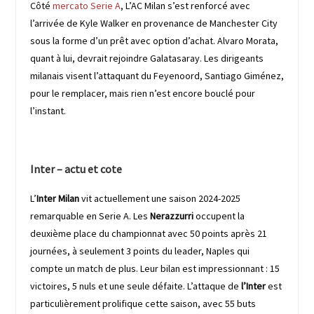
Côté
mercato Serie A
, L’AC Milan s’est renforcé avec
l’arrivée de Kyle Walker en provenance de Manchester City
sous la forme d’un prêt avec option d’achat. Alvaro Morata,
quant à lui, devrait rejoindre Galatasaray. Les dirigeants
milanais visent l’attaquant du Feyenoord, Santiago Giménez,
pour le remplacer, mais rien n’est encore bouclé pour
l’instant.
Inter – actu et cote
L’
Inter Milan
vit actuellement une saison 2024-2025
remarquable en Serie A. Les
Nerazzurri
occupent la
deuxième place du championnat avec 50 points après 21
journées, à seulement 3 points du leader, Naples qui
compte un match de plus. Leur bilan est impressionnant : 15
victoires, 5 nuls et une seule défaite. L’attaque de
l’Inter
est
particulièrement prolifique cette saison, avec 55 buts