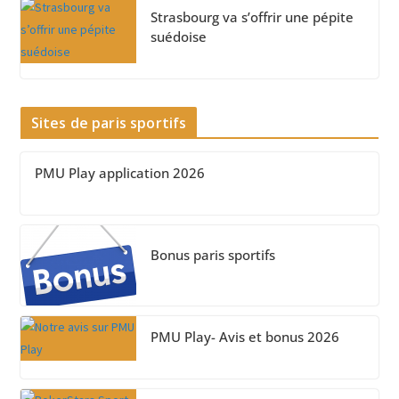
Strasbourg va s’offrir une pépite
suédoise
Sites de paris sportifs
PMU Play application 2026
Bonus paris sportifs
PMU Play- Avis et bonus 2026