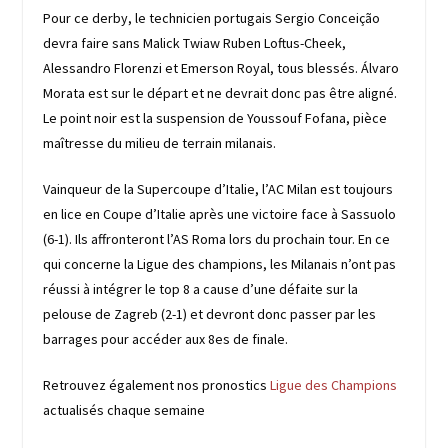
Pour ce derby, le technicien portugais Sergio Conceição
devra faire sans Malick Twiaw Ruben Loftus-Cheek,
Alessandro Florenzi et Emerson Royal, tous blessés. Álvaro
Morata est sur le départ et ne devrait donc pas être aligné.
Le point noir est la suspension de Youssouf Fofana, pièce
maîtresse du milieu de terrain milanais.
Vainqueur de la Supercoupe d’Italie, l’AC Milan est toujours
en lice en Coupe d’Italie après une victoire face à Sassuolo
(6-1). Ils affronteront l’AS Roma lors du prochain tour. En ce
qui concerne la Ligue des champions, les Milanais n’ont pas
réussi à intégrer le top 8 a cause d’une défaite sur la
pelouse de Zagreb (2-1) et devront donc passer par les
barrages pour accéder aux 8es de finale.
Retrouvez également nos pronostics
Ligue des Champions
actualisés chaque semaine