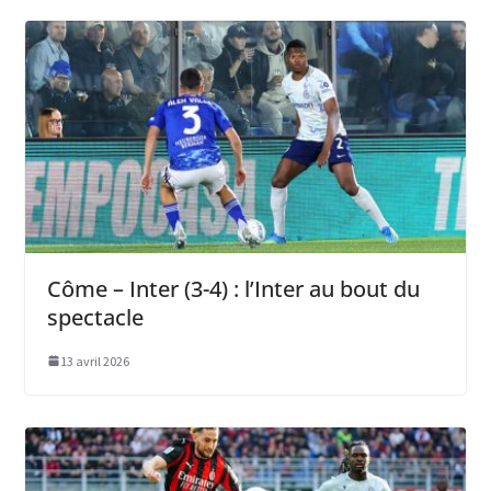
Côme – Inter (3-4) : l’Inter au bout du
spectacle
13 avril 2026