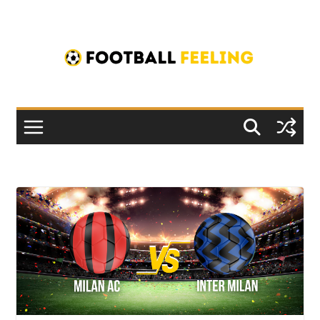
Skip
to
content
Footballfeeling
–
100%
Actu
foot
et
mercato