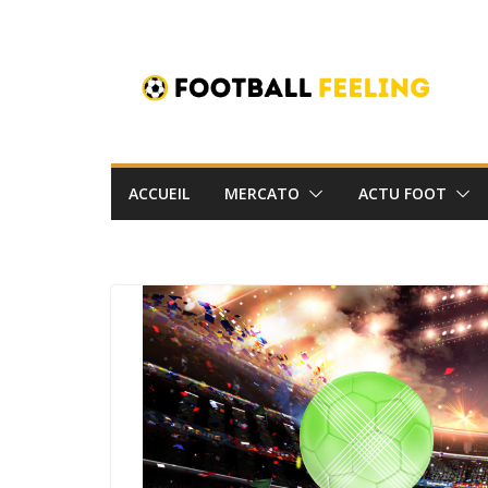
Skip
to
content
Footballfeeling
–
100%
Actu
foot
ACCUEIL
MERCATO
ACTU FOOT
et
mercato