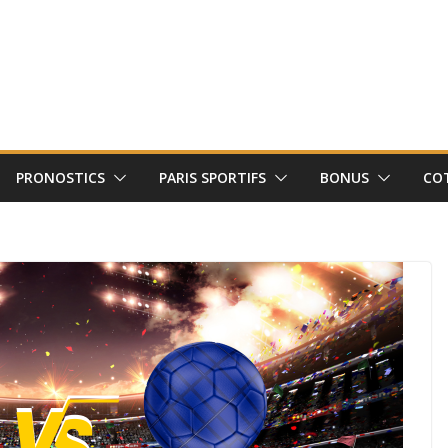
PRONOSTICS
PARIS SPORTIFS
BONUS
CO