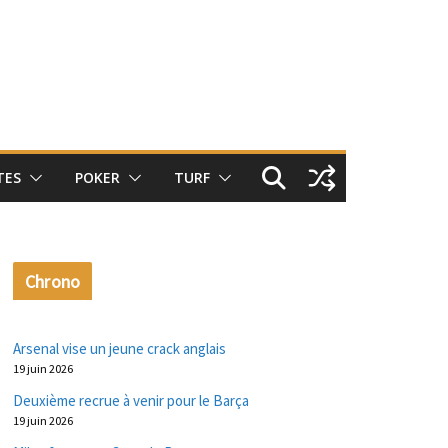
TES
POKER
TURF
Chrono
Arsenal vise un jeune crack anglais
19 juin 2026
Deuxième recrue à venir pour le Barça
19 juin 2026