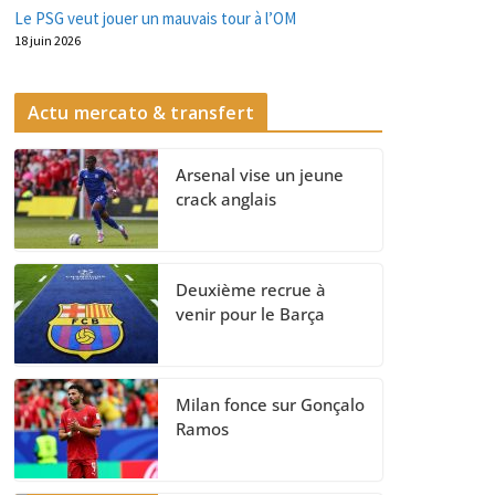
Le PSG veut jouer un mauvais tour à l’OM
18 juin 2026
Actu mercato & transfert
Arsenal vise un jeune
crack anglais
Deuxième recrue à
venir pour le Barça
Milan fonce sur Gonçalo
Ramos