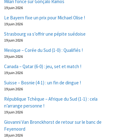
Milan fonce sur Gonçalo Ramos
19 juin 2026
Le Bayern fixe un prix pour Michael Olise !
19 juin 2026
Strasbourg va s’offrir une pépite suédoise
19 juin 2026
Mexique – Corée du Sud (1-0) : Qualifiés !
19 juin 2026
Canada – Qatar (6-0) : jeu, set et match !
19 juin 2026
Suisse – Bosnie (4-1) : un fin de dingue !
19 juin 2026
République Tchèque – Afrique du Sud (1-1) : cela
n’arrange personne !
19 juin 2026
Giovanni Van Bronckhorst de retour sur le banc de
Feyenoord
18 juin 2026