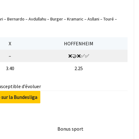
ri – Bernardo – Avdullahu – Burger – Kramaric – Asllani – Touré –
X
HOFFENHEIM
–
❌🤝❌✅✅
3.40
2.25
usceptible d’évoluer
 sur la Bundesliga
Bonus sport