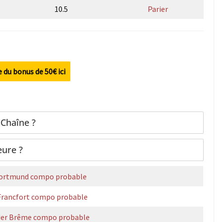
10.5
Parier
 du bonus de 50€ ici
 Chaîne ?
eure ?
ortmund compo probable
Francfort compo probable
er Brême compo probable