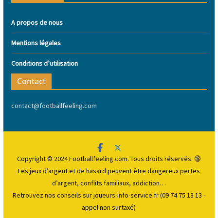
A propos de nous
Mentions légales
Conditions d’utilisation
Contact
contact@footballfeeling.com
Copyright © 2024 Footballfeeling.com. Tous droits réservés. 🔞
Les jeux d’argent et de hasard peuvent être dangereux
pertes
d’argent, conflits familiaux, addiction…
Retrouvez nos conseils sur joueurs-info-service.fr (09 74 75 13 13 -
appel non surtaxé)