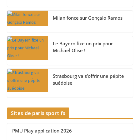
Milan fonce sur Gonçalo Ramos
Le Bayern fixe un prix pour
Michael Olise !
Strasbourg va s’offrir une pépite
suédoise
Sites de paris sportifs
PMU Play application 2026