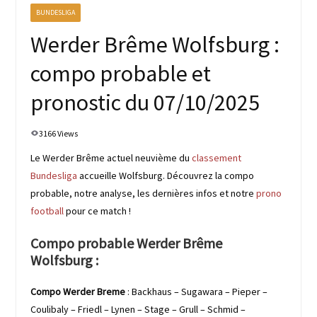
BUNDESLIGA
Werder Brême Wolfsburg :
compo probable et
pronostic du 07/10/2025
3166 Views
Le Werder Brême actuel neuvième du
classement
Bundesliga
accueille Wolfsburg. Découvrez la compo
probable, notre analyse, les dernières infos et notre
prono
football
pour ce match !
Compo probable Werder Brême
Wolfsburg :
Compo Werder Breme
: Backhaus – Sugawara – Pieper –
Coulibaly – Friedl – Lynen – Stage – Grull – Schmid –