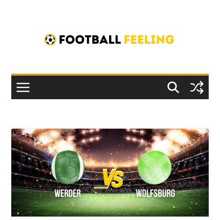
Skip
to
content
Footballfeeling
–
100%
Actu
foot
et
mercato