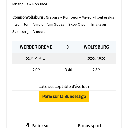
Mbangula – Boniface
Compo Wolfsburg
: Grabara – Kumbedi – Vavro – Koulierakis
– Zehnter – Arnold – Vini Souza – Skov Olsen – Ericksen –
Svanberg – Amoura
WERDER BRÊME
X
WOLFSBURG
❌✅🤝✅🤝
–
❌❌✅❌❌
2.02
3.40
2.82
cote susceptible d’évoluer
Parie sur la Bundesliga
🔞 Parier sur
Bonus sport