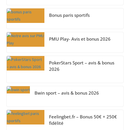
Bonus paris sportifs
PMU Play- Avis et bonus 2026
PokerStars Sport – avis & bonus
2026
Bwin sport – avis & bonus 2026
Feelingbet.fr – Bonus 50€ + 250€
fidélité