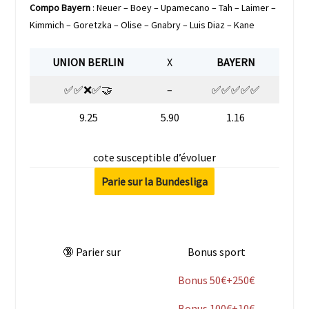
Compo
Bayern
: Neuer – Boey – Upamecano – Tah – Laimer –
Kimmich – Goretzka – Olise – Gnabry – Luis Diaz – Kane
UNION BERLIN
X
BAYERN
✅✅❌✅🤝
–
✅✅✅✅✅
9.25
5.90
1.16
cote susceptible d’évoluer
Parie sur la Bundesliga
🔞 Parier sur
Bonus sport
Bonus 50€+250€
Bonus 100€+10€