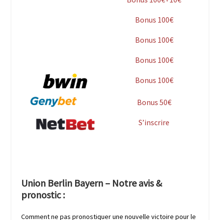
Bonus 100€
Bonus 100€
Bonus 100€
Bonus 100€
Bonus 50€
S’inscrire
Union Berlin Bayern
– Notre avis &
pronostic :
Comment ne pas pronostiquer une nouvelle victoire pour le