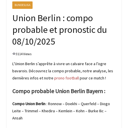
BUNDESLIGA
Union Berlin : compo
probable et pronostic du
08/10/2025
3114 Views
L’Union Berlin s’apprête à vivre un calvaire face a l’ogre
bavarois. Découvrez la compo probable, notre analyse, les
dernières infos et notre
prono football
pour ce match !
Compo probable Union Berlin Bayern :
Compo
Union Berlin
: Ronnow – Doekhi – Querfeld – Diogo
Leite – Trimmel – Khedira – Kemlein – Kohn – Burke Ilic –
Ansah