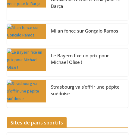
Barça
Milan fonce sur Gonçalo Ramos
Le Bayern fixe un prix pour
Michael Olise !
Strasbourg va s’offrir une pépite
suédoise
Sites de paris sportifs