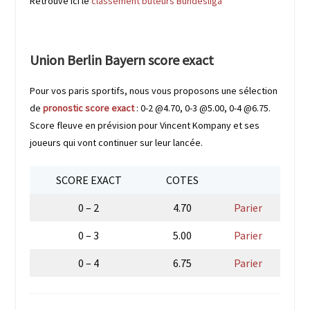
Retrouve ici le
classement buteurs Bundesliga
Union Berlin Bayern
score exact
Pour vos paris sportifs, nous vous proposons une sélection
de
pronostic score exact
: 0-2 @4.70, 0-3 @5.00, 0-4 @6.75.
Score fleuve en prévision pour Vincent Kompany et ses
joueurs qui vont continuer sur leur lancée.
SCORE EXACT
COTES
0 – 2
4.70
Parier
0 – 3
5.00
Parier
0 – 4
6.75
Parier