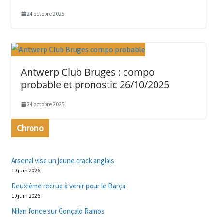
24 octobre 2025
Antwerp Club Bruges : compo
probable et pronostic 26/10/2025
24 octobre 2025
Chrono
Arsenal vise un jeune crack anglais
19 juin 2026
Deuxième recrue à venir pour le Barça
19 juin 2026
Milan fonce sur Gonçalo Ramos