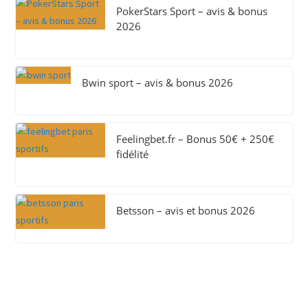
PokerStars Sport – avis & bonus
2026
Bwin sport – avis & bonus 2026
Feelingbet.fr – Bonus 50€ + 250€
fidélité
Betsson – avis et bonus 2026