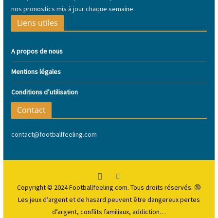
nos pronostics mis à jour chaque semaine.
Liens utiles
A propos de nous
Mentions légales
Conditions d’utilisation
Contact
contact@footballfeeling.com
Copyright © 2024 Footballfeeling.com. Tous droits réservés. 🔞
Les jeux d’argent et de hasard peuvent être dangereux
pertes
d’argent, conflits familiaux, addiction…