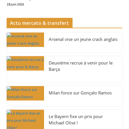
18 juin 2026
Actu mercato & transfert
Arsenal vise un jeune crack anglais
Deuxième recrue à venir pour le
Barça
Milan fonce sur Gonçalo Ramos
Le Bayern fixe un prix pour
Michael Olise !