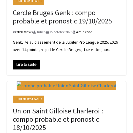
JUPILER PRO LEAGUE
Cercle Bruges Genk : compo
probable et pronostic 19/10/2025
2891 Views
Julien
15 octobre 2025
4 min read
Genk, 7e au classement de la Jupiler Pro League 2025/2026
avec 14 points, reçoit le Cercle Bruges, 14e et toujours
Lire la suite
JUPILER PRO LEAGUE
Union Saint Gilloise Charleroi :
compo probable et pronostic
18/10/2025