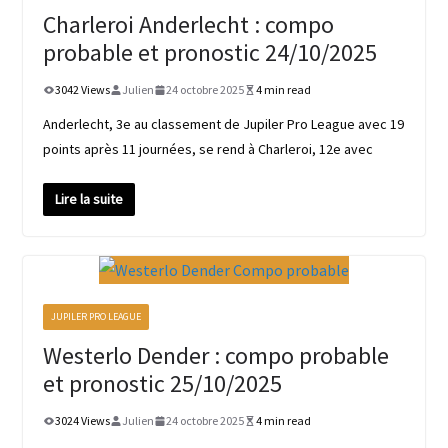
Charleroi Anderlecht : compo
probable et pronostic 24/10/2025
3042 Views
Julien
24 octobre 2025
4 min read
Anderlecht, 3e au classement de Jupiler Pro League avec 19
points après 11 journées, se rend à Charleroi, 12e avec
Lire la suite
JUPILER PRO LEAGUE
Westerlo Dender : compo probable
et pronostic 25/10/2025
3024 Views
Julien
24 octobre 2025
4 min read