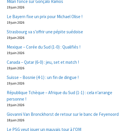
Milan fonce sur Gonçalo Ramos
19 juin 2026
Le Bayern fixe un prix pour Michael Olise !
19 juin 2026
Strasbourg va s’offrir une pépite suédoise
19 juin 2026
Mexique – Corée du Sud (1-0) : Qualifiés !
19 juin 2026
Canada – Qatar (6-0) : jeu, set et match !
19 juin 2026
Suisse – Bosnie (4-1) : un fin de dingue !
19 juin 2026
République Tchèque – Afrique du Sud (1-1) : cela n’arrange
personne !
19 juin 2026
Giovanni Van Bronckhorst de retour sur le banc de Feyenoord
18 juin 2026
Le PSG veut jouer un mauvais tour à l’OM