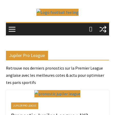
Skip
to
Footballfeeling
–
content
100%
Actu
foot
et
mercato
Jupiler Pro League
Retrouve nos derniers pronostics sur la Premier League
anglaise avec les meilleures cotes & actu pour optimiser
tes paris sportifs
JUPILER PRO LEAGUE