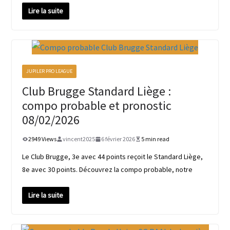
Lire la suite
JUPILER PRO LEAGUE
Club Brugge Standard Liège :
compo probable et pronostic
08/02/2026
2949 Views
vincent2025
6 février 2026
5 min read
Le Club Brugge, 3e avec 44 points reçoit le Standard Liège,
8e avec 30 points. Découvrez la compo probable, notre
Lire la suite