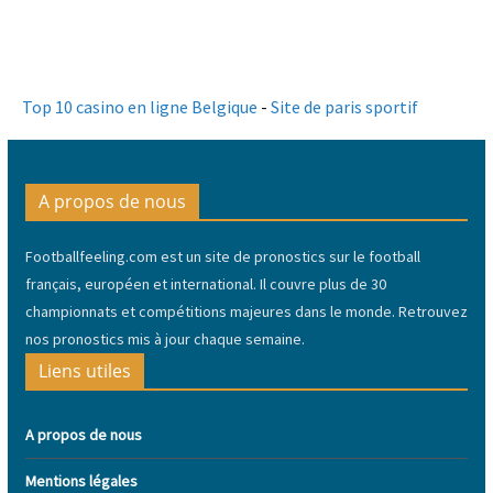
Top 10 casino en ligne Belgique
-
Site de paris sportif
A propos de nous
Footballfeeling.com est un site de pronostics sur le football
français, européen et international. Il couvre plus de 30
championnats et compétitions majeures dans le monde. Retrouvez
nos pronostics mis à jour chaque semaine.
Liens utiles
A propos de nous
Mentions légales