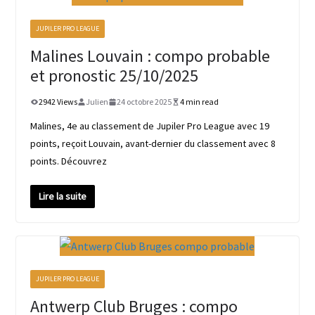
JUPILER PRO LEAGUE
Malines Louvain : compo probable
et pronostic 25/10/2025
2942 Views
Julien
24 octobre 2025
4 min read
Malines, 4e au classement de Jupiler Pro League avec 19
points, reçoit Louvain, avant-dernier du classement avec 8
points. Découvrez
Lire la suite
JUPILER PRO LEAGUE
Antwerp Club Bruges : compo