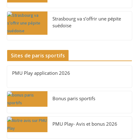
Strasbourg va s’offrir une pépite
suédoise
Sites de paris sportifs
PMU Play application 2026
Bonus paris sportifs
PMU Play- Avis et bonus 2026