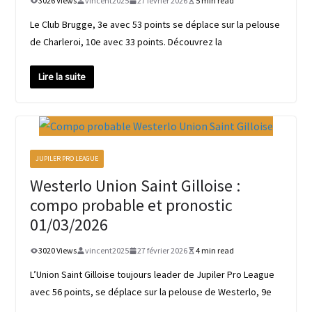
3026 Views
vincent2025
27 février 2026
5 min read
Le Club Brugge, 3e avec 53 points se déplace sur la pelouse
de Charleroi, 10e avec 33 points. Découvrez la
Lire la suite
JUPILER PRO LEAGUE
Westerlo Union Saint Gilloise :
compo probable et pronostic
01/03/2026
3020 Views
vincent2025
27 février 2026
4 min read
L’Union Saint Gilloise toujours leader de Jupiler Pro League
avec 56 points, se déplace sur la pelouse de Westerlo, 9e