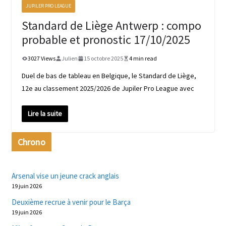
JUPILER PRO LEAGUE
Standard de Liège Antwerp : compo
probable et pronostic 17/10/2025
3027 Views
Julien
15 octobre 2025
4 min read
Duel de bas de tableau en Belgique, le Standard de Liège,
12e au classement 2025/2026 de Jupiler Pro League avec
Lire la suite
Chrono
Arsenal vise un jeune crack anglais
19 juin 2026
Deuxième recrue à venir pour le Barça
19 juin 2026