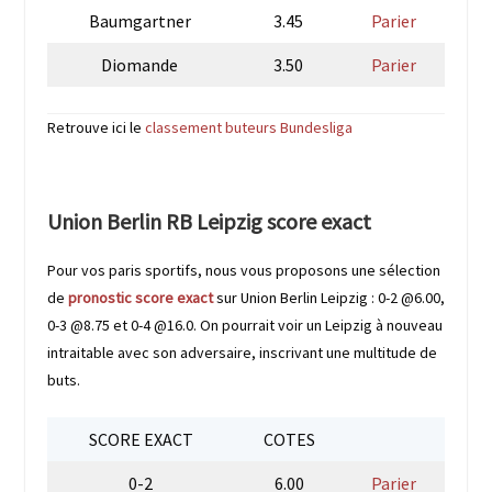
Baumgartner
3.45
Parier
Diomande
3.50
Parier
Retrouve ici le
classement buteurs Bundesliga
Union Berlin RB Leipzig
score exact
Pour vos paris sportifs, nous vous proposons une sélection
de
pronostic score exact
sur Union Berlin Leipzig : 0-2 @6.00,
0-3 @8.75 et 0-4 @16.0. On pourrait voir un Leipzig à nouveau
intraitable avec son adversaire, inscrivant une multitude de
buts.
SCORE EXACT
COTES
0-2
6.00
Parier