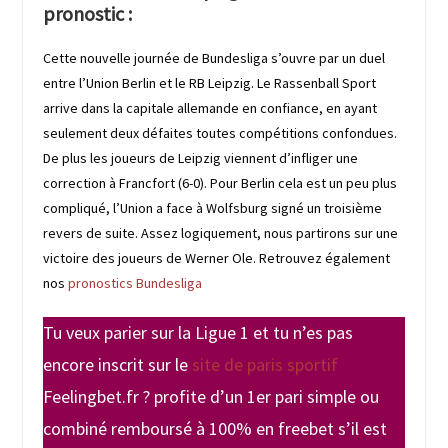
pronostic :
Cette nouvelle journée de Bundesliga s’ouvre par un duel
entre l’Union Berlin et le RB Leipzig. Le Rassenball Sport
arrive dans la capitale allemande en confiance, en ayant
seulement deux défaites toutes compétitions confondues.
De plus les joueurs de Leipzig viennent d’infliger une
correction à Francfort (6-0). Pour Berlin cela est un peu plus
compliqué, l’Union a face à Wolfsburg signé un troisième
revers de suite. Assez logiquement, nous partirons sur une
victoire des joueurs de Werner Ole. Retrouvez également
nos
pronostics Bundesliga
Tu veux parier sur la Ligue 1 et tu n’es pas
encore inscrit sur le
site de paris sportif
Feelingbet.fr ? profite d’un 1er pari simple ou
combiné remboursé à 100% en freebet s’il est