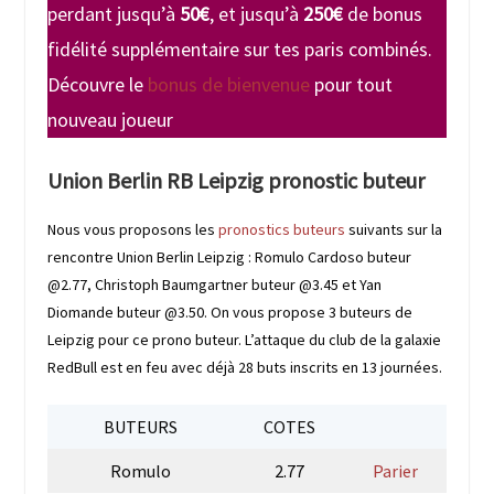
perdant jusqu’à
50€
, et jusqu’à
250€
de bonus
fidélité supplémentaire sur tes paris combinés.
Découvre le
bonus de bienvenue
pour tout
nouveau joueur
Union Berlin RB Leipzig
pronostic buteur
Nous vous proposons les
pronostics buteurs
suivants sur la
rencontre Union Berlin Leipzig : Romulo Cardoso buteur
@2.77, Christoph Baumgartner buteur @3.45 et Yan
Diomande buteur @3.50. On vous propose 3 buteurs de
Leipzig pour ce prono buteur. L’attaque du club de la galaxie
RedBull est en feu avec déjà 28 buts inscrits en 13 journées.
BUTEURS
COTES
Romulo
2.77
Parier