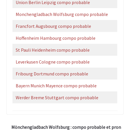
Union Berlin Leipzig compo probable
Monchengladbach Wolfsburg compo probable
Francfort Augsbourg compo probable
Hoffenheim Hambourg compo probable
St Pauli Heidenheim compo probable
Leverkusen Cologne compo probable
Fribourg Dortmund compo probable
Bayern Munich Mayence compo probable
Werder Breme Stuttgart compo probable
Mönchengladbach Wolfsburg : compo probable et pron