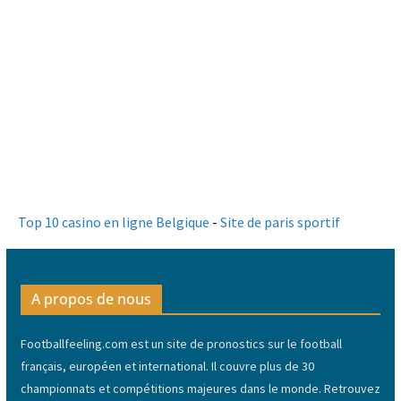
Top 10 casino en ligne Belgique
-
Site de paris sportif
A propos de nous
Footballfeeling.com est un site de pronostics sur le football
français, européen et international. Il couvre plus de 30
championnats et compétitions majeures dans le monde. Retrouvez