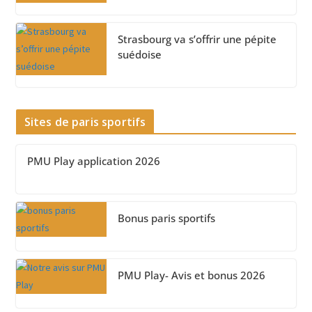
Strasbourg va s’offrir une pépite
suédoise
Sites de paris sportifs
PMU Play application 2026
Bonus paris sportifs
PMU Play- Avis et bonus 2026