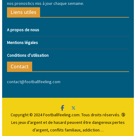
nos pronostics mis à jour chaque semaine.
Liens utiles
A propos de nous
Mentions légales
Conditions d’utilisation
Contact
contact@footballfeeling.com
Copyright © 2024 Footballfeeling.com. Tous droits réservés. 🔞
Les jeux d’argent et de hasard peuvent être dangereux
pertes
d’argent, conflits familiaux, addiction…