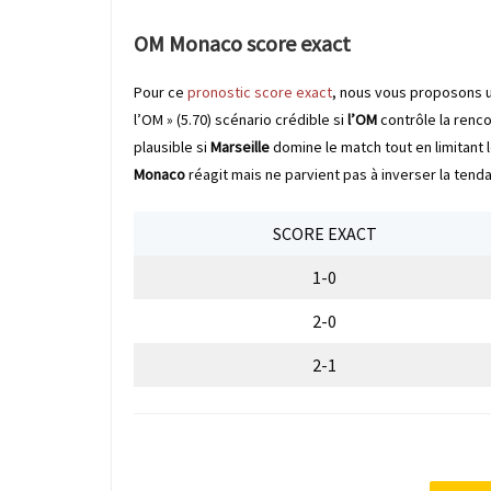
OM Monaco
score exact
Pour ce
pronostic score exact
, nous vous proposons 
l’OM » (5.70) scénario crédible si
l’OM
contrôle la renco
plausible si
Marseille
domine le match tout en limitant 
Monaco
réagit mais ne parvient pas à inverser la tend
SCORE EXACT
1-0
2-0
2-1