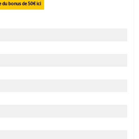
 du bonus de 50€ ici