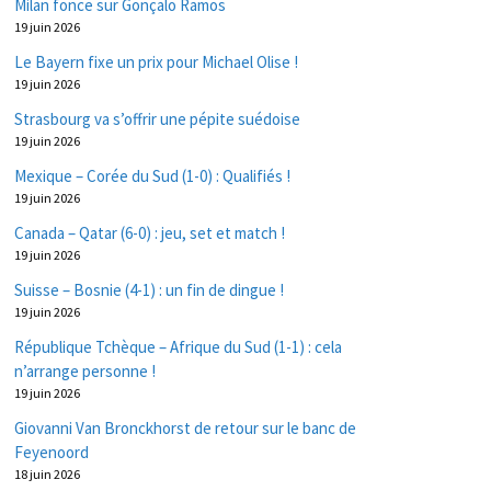
Milan fonce sur Gonçalo Ramos
19 juin 2026
Le Bayern fixe un prix pour Michael Olise !
19 juin 2026
Strasbourg va s’offrir une pépite suédoise
19 juin 2026
Mexique – Corée du Sud (1-0) : Qualifiés !
19 juin 2026
Canada – Qatar (6-0) : jeu, set et match !
19 juin 2026
Suisse – Bosnie (4-1) : un fin de dingue !
19 juin 2026
République Tchèque – Afrique du Sud (1-1) : cela
n’arrange personne !
19 juin 2026
Giovanni Van Bronckhorst de retour sur le banc de
Feyenoord
18 juin 2026