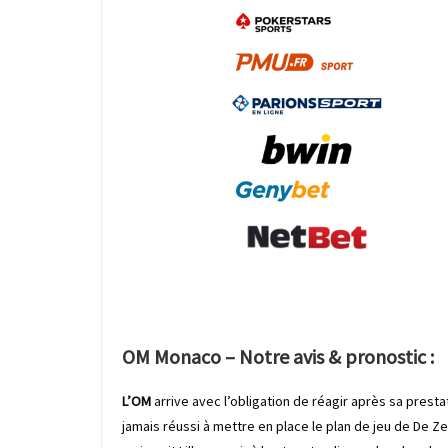
OM Monaco
– Notre avis & pronostic :
L’OM
arrive avec l’obligation de réagir après sa presta
jamais réussi à mettre en place le plan de jeu de De Ze