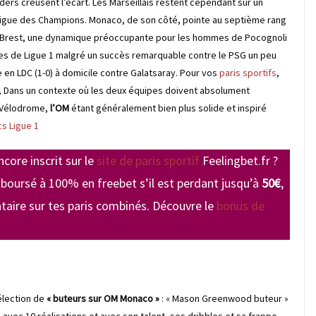
eaders creusent l’écart. Les Marseillais restent cependant sur un
n Ligue des Champions. Monaco, de son côté, pointe au septième rang
 à Brest, une dynamique préoccupante pour les hommes de Pocognoli
res de Ligue 1 malgré un succès remarquable contre le PSG un peu
e en LDC (1-0) à domicile contre Galatsaray. Pour vos
paris sportifs
,
, Dans un contexte où les deux équipes doivent absolument
 Vélodrome,
l’OM
étant généralement bien plus solide et inspiré
s Ligue 1
ncore inscrit sur le
site de paris sportif
Feelingbet.fr ?
boursé à 100% en freebet s’il est perdant jusqu’à
50€
,
taire sur tes paris combinés. Découvre le
bonus de
élection de
« buteurs sur OM Monaco »
: « Mason Greenwood buteur »