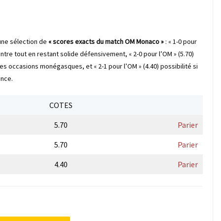
une sélection de
« scores exacts du match OM Monaco »
: « 1-0 pour
ntre tout en restant solide défensivement, « 2-0 pour l’OM » (5.70)
les occasions monégasques, et « 2-1 pour l’OM » (4.40) possibilité si
ance.
COTES
5.70
Parier
5.70
Parier
4.40
Parier