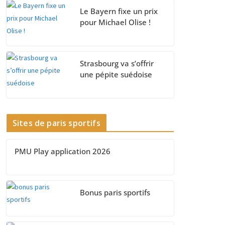
Le Bayern fixe un prix
pour Michael Olise !
Strasbourg va s’offrir
une pépite suédoise
Sites de paris sportifs
PMU Play application 2026
Bonus paris sportifs