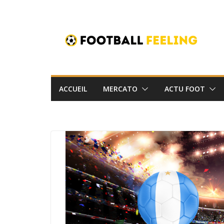
Skip
to
content
Footballfeeling
–
100%
Actu
foot
ACCUEIL
MERCATO
ACTU FOOT
et
mercato