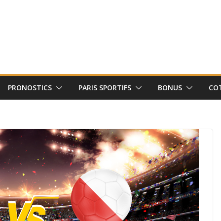
PRONOSTICS
PARIS SPORTIFS
BONUS
CO