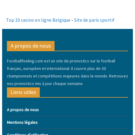
Top 10 casino en ligne Belgique
-
Site de paris sportif
A propos de nous
Footballfeeling.com est un site de pronostics sur le football
français, européen et international. Il couvre plus de 30
championnats et compétitions majeures dans le monde. Retrouvez
nos pronostics mis à jour chaque semaine.
Liens utiles
A propos de nous
Mentions légales