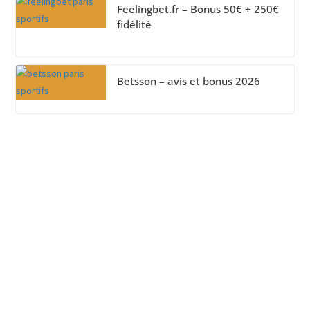
Feelingbet.fr – Bonus 50€ + 250€
fidélité
Betsson – avis et bonus 2026