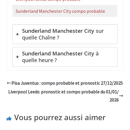
Sunderland Manchester City compo probable
Sunderland
Manchester
City
sur
quelle Chaîne ?
Sunderland
Manchester
City
à
quelle heure ?
Pisa Juventus : compo probable et pronostic 27/12/2025
Liverpool Leeds: pronostic et compo probable du 01/01/
2026
Vous pourrez aussi aimer