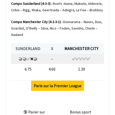
Compo Sunderland (4-3-3) :
Roefs -Hume, Mukiele, Alderete,
Cirkin – Rigg, Xhaka, Geertruida – Adingra, Le Fee – Brobbey
Compo
Manchester City (4-2-3-1) :
Donnaruma – Nunes, Dias,
Gvardiol, O’Reilly – Silva, Nico – Foden, Savinho, Cherki –
Haaland
SUNDERLAND
X
MANCHESTER
CITY
🤝🤝✅❌🤝
–
✅✅✅✅✅
6.75
4.60
1.39
Parie sur la Premier League
🔞 Parier sur
Bonus sport