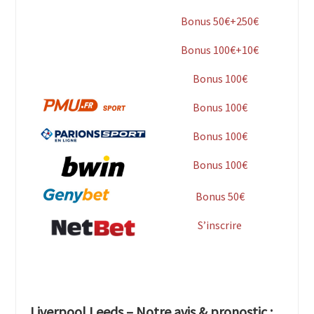
Bonus 50€+250€
Bonus 100€+10€
Bonus 100€
Bonus 100€
Bonus 100€
Bonus 100€
Bonus 50€
S’inscrire
Liverpool Leeds
– Notre avis & pronostic :