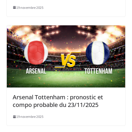
19 novembre 2025
Arsenal Tottenham : pronostic et
compo probable du 23/11/2025
19 novembre 2025