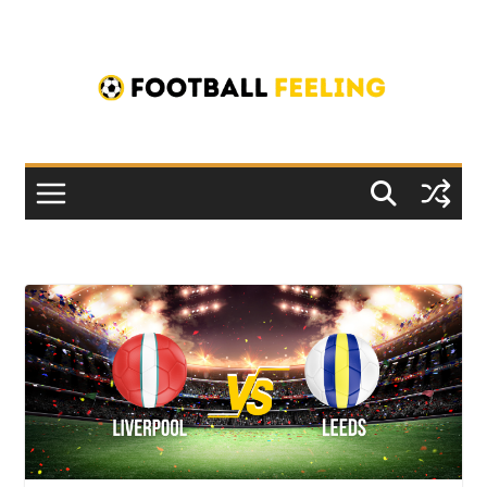
Skip
to
content
Footballfeeling
–
100%
Actu
foot
et
mercato