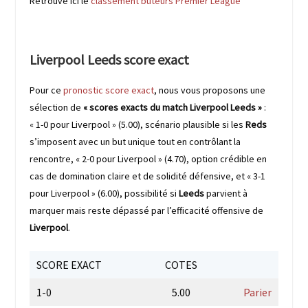
Retrouve ici le
classement buteurs Premier League
Liverpool Leeds
score exact
Pour ce
pronostic score exact
, nous vous proposons une
sélection de
« scores exacts du match Liverpool Leeds »
:
« 1-0 pour Liverpool » (5.00), scénario plausible si les
Reds
s’imposent avec un but unique tout en contrôlant la
rencontre, « 2-0 pour Liverpool » (4.70), option crédible en
cas de domination claire et de solidité défensive, et « 3-1
pour Liverpool » (6.00), possibilité si
Leeds
parvient à
marquer mais reste dépassé par l’efficacité offensive de
Liverpool
.
SCORE EXACT
COTES
1-0
5.00
Parier