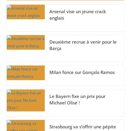
Arsenal vise un jeune crack
anglais
Deuxième recrue à venir pour le
Barça
Milan fonce sur Gonçalo Ramos
Le Bayern fixe un prix pour
Michael Olise !
Strasbourg va s’offrir une pépite