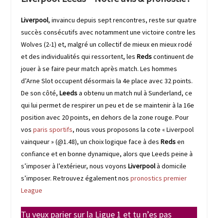
Liverpool
, invaincu depuis sept rencontres, reste sur quatre
succès consécutifs avec notamment une victoire contre les
Wolves (2-1) et, malgré un collectif de mieux en mieux rodé
et des individualités qui ressortent, les
Reds
continuent de
jouer à se faire peur match après match. Les hommes
d’Arne Slot occupent désormais la 4e place avec 32 points.
De son côté,
Leeds
a obtenu un match nul à Sunderland, ce
qui lui permet de respirer un peu et de se maintenir à la 16e
position avec 20 points, en dehors de la zone rouge. Pour
vos
paris sportifs
, nous vous proposons la cote « Liverpool
vainqueur » (@1.48), un choix logique face à des
Reds
en
confiance et en bonne dynamique, alors que Leeds peine à
s’imposer à l’extérieur, nous voyons
Liverpool
à domicile
s’imposer. Retrouvez également nos
pronostics premier
League
Tu veux parier sur la Ligue 1 et tu n’es pas