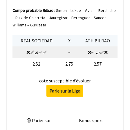
Compo probable Bilbao :
Simon – Lekue – Vivian – Berchiche
– Ruiz de Galarreta – Jauregizar – Berenguer – Sancet –
Williams – Guruzeta
REAL SOCIEDAD
X
ATH BILBAO
❌✅🤝✅✅
–
❌✅🤝✅❌
2.52
2.75
2.57
cote susceptible d’évoluer
Parie sur la Liga
🔞 Parier sur
Bonus sport