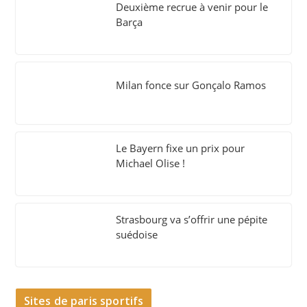
Deuxième recrue à venir pour le
Barça
Milan fonce sur Gonçalo Ramos
Le Bayern fixe un prix pour
Michael Olise !
Strasbourg va s’offrir une pépite
suédoise
Sites de paris sportifs