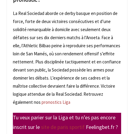
La Real Sociedad aborde ce derby basque en position de
force, forte de deux victoires consécutives et d’une
solidité remarquable à domicile avec seulement deux
défaites sur ses dix derniers matchs à l’Anoeta. Face à
elle, l’Athletic Bilbao peine à reproduire ses performances
loin de San Mamés, où son rendement offensif s’effrite
nettement. Plus disciplinée tactiquement et en confiance
devant son public, la Sociedad possède les armes pour
dominer les débats. L’expérience de ses cadres et la
maîtrise collective devraient faire la différence. Victoire
logique attendue de la Real Sociedad. Retrouvez
également nos
pronostics Liga
Tu veux parier sur la Liga et tu n’es pas encore
inscrit sur le
site de paris sportif
Feelingbet.fr ?