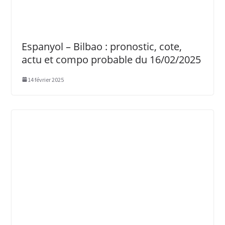
Espanyol – Bilbao : pronostic, cote,
actu et compo probable du 16/02/2025
14 février 2025