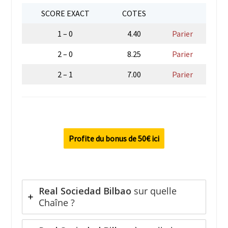
SCORE EXACT
COTES
1 – 0
4.40
Parier
2 – 0
8.25
Parier
2 – 1
7.00
Parier
Profite du bonus de 50€ ici
Real Sociedad Bilbao
sur quelle
Chaîne ?