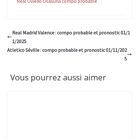
Real Oviedo Osasuna compo probable
Real Madrid Valence : compo probable et pronostic 01/1
1/2025
Atletico Séville : compo probable et pronostic 01/11/202
5
Vous pourrez aussi aimer