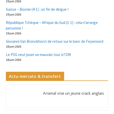
19 juin 2026
Suisse – Bosnie (4-1) : un fin de dingue !
19 juin 2026
République Tchèque – Afrique du Sud (1-1) : cela n’arrange
personne !
19 juin 2026
Giovanni Van Bronckhorst de retour sur le banc de Feyenoord
18 juin 2026
Le PSG veut jouer un mauvais tour à l’OM
18 juin 2026
Actu mercato & transfert
Arsenal vise un jeune crack anglais