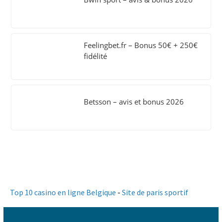
Feelingbet.fr – Bonus 50€ + 250€
fidélité
Betsson – avis et bonus 2026
Top 10 casino en ligne Belgique
-
Site de paris sportif