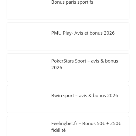
Bonus paris sportifs
PMU Play- Avis et bonus 2026
PokerStars Sport – avis & bonus
2026
Bwin sport – avis & bonus 2026
Feelingbet.fr – Bonus 50€ + 250€
fidélité