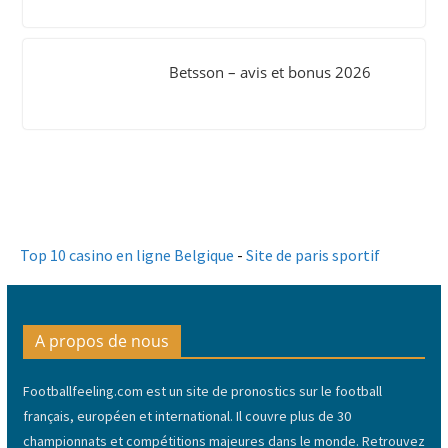
Betsson – avis et bonus 2026
Top 10 casino en ligne Belgique
-
Site de paris sportif
A propos de nous
Footballfeeling.com est un site de pronostics sur le football
français, européen et international. Il couvre plus de 30
championnats et compétitions majeures dans le monde. Retrouvez