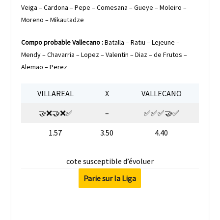
Veiga – Cardona – Pepe – Comesana – Gueye – Moleiro –
Moreno – Mikautadze
Compo probable Vallecano :
Batalla – Ratiu – Lejeune –
Mendy – Chavarria – Lopez – Valentin – Diaz – de Frutos –
Alemao – Perez
VILLAREAL
X
VALLECANO
🤝❌🤝❌✅
–
✅✅✅🤝✅
1.57
3.50
4.40
cote susceptible d’évoluer
Parie sur la Liga