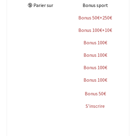
🔞 Parier sur
Bonus sport
Bonus 50€+250€
Bonus 100€+10€
Bonus 100€
Bonus 100€
Bonus 100€
Bonus 100€
Bonus 50€
S’inscrire