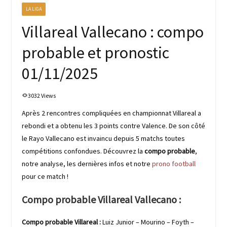
LA LIGA
Villareal Vallecano : compo
probable et pronostic
01/11/2025
3032 Views
Après 2 rencontres compliquées en championnat Villareal a
rebondi et a obtenu les 3 points contre Valence. De son côté
le Rayo Vallecano est invaincu depuis 5 matchs toutes
compétitions confondues. Découvrez la
compo probable
,
notre analyse, les dernières infos et notre
prono football
pour ce match !
Compo probable Villareal Vallecano :
Compo probable Villareal :
Luiz Junior – Mourino – Foyth –