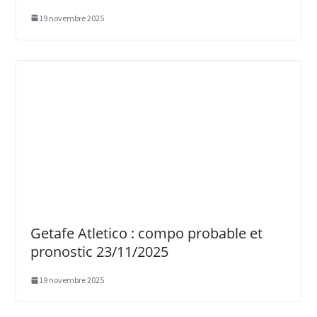
19 novembre 2025
Getafe Atletico : compo probable et
pronostic 23/11/2025
19 novembre 2025