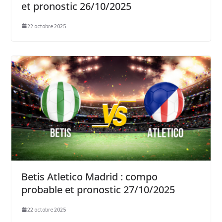
et pronostic 26/10/2025
22 octobre 2025
Betis Atletico Madrid : compo
probable et pronostic 27/10/2025
22 octobre 2025