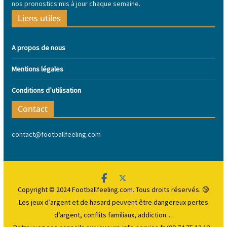
nos pronostics mis à jour chaque semaine.
Liens utiles
A propos de nous
Mentions légales
Conditions d’utilisation
Contact
contact@footballfeeling.com
Copyright © 2024 Footballfeeling.com. Tous droits réservés. 🔞
Les jeux d’argent et de hasard peuvent être dangereux
pertes
d’argent, conflits familiaux, addiction…