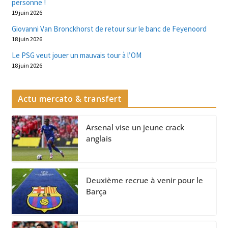
personne !
19 juin 2026
Giovanni Van Bronckhorst de retour sur le banc de Feyenoord
18 juin 2026
Le PSG veut jouer un mauvais tour à l’OM
18 juin 2026
Actu mercato & transfert
Arsenal vise un jeune crack
anglais
Deuxième recrue à venir pour le
Barça