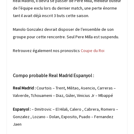
Real Madrid, il devra se passer de Pere Milla, meilleur buteur
de l’équipe exclu lors du dernier match, une perte énorme
tant il avait déjà inscrit 3 buts cette saison.
Manolo Gonzalez devrait disposer de l’ensemble de son
groupe pour cette rencontre. Seul Pere Milla est suspendu.
Retrouvez également nos pronostics
Coupe du Roi
Compo probable Real
Madrid
Espanyol :
Real Madrid :
Courtois – Trent, Militao, Asencio, Carreras –
Valverde, Tchouameni – Diaz, Güler, Vinicius Jr – Mbappé
Espanyol
:
– Dmitrovic – El Hilali, Calero , Cabrera, Romero –
Gonzalez , Lozano – Dolan, Exposito, Puado – Fernandez
Jaen