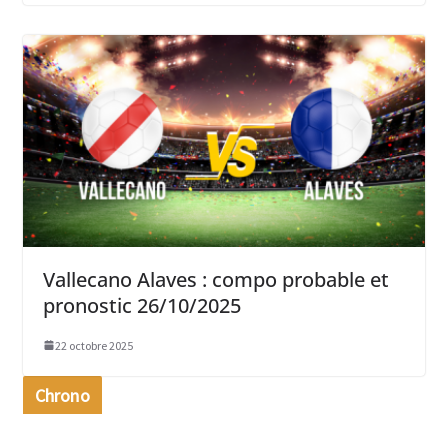
Vallecano Alaves : compo probable et
pronostic 26/10/2025
22 octobre 2025
Chrono