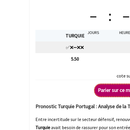
–
–
JOURS
HEUR
TURQUIE
✅❌➖❌❌
5.50
cote s
Pa
rier sur ce 
Pronostic
Turquie Portugal
: Analyse de la
T
Entre incertitude sur le secteur défensif, renou
Turquie
avait besoin de rassurer pour son entrée e