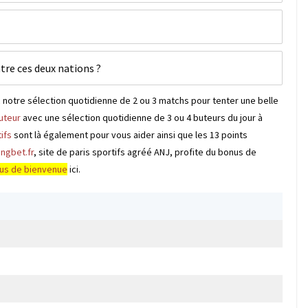
tre ces deux nations ?
notre sélection quotidienne de 2 ou 3 matchs pour tenter une belle
uteur
avec une sélection quotidienne de 3 ou 4 buteurs du jour à
ifs
sont là également pour vous aider ainsi que les 13 points
ingbet.fr
, site de paris sportifs agréé ANJ, profite du bonus de
us de bienvenue
ici.