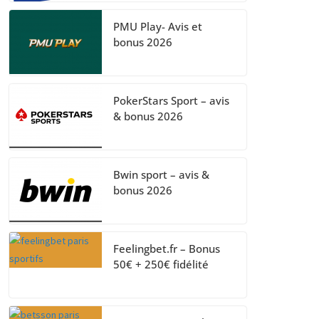
PMU Play- Avis et
bonus 2026
PokerStars Sport – avis
& bonus 2026
Bwin sport – avis &
bonus 2026
Feelingbet.fr – Bonus
50€ + 250€ fidélité