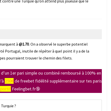
t contre une Turquie qu’on attend plus joueuse que le
 marquent à
@1.70
. On a observé le superbe potentiel
é Portugal, inutile de répéter à quel point il y a de la
ipes pourraient trouver le chemin des filets.
ite d’un 1er pari simple ou combiné remboursé à 100% en
u’à
250€
de freebet fidélité supplémentaire sur tes paris
sportif
Feelingbet.fr🔞
a Turquie ?