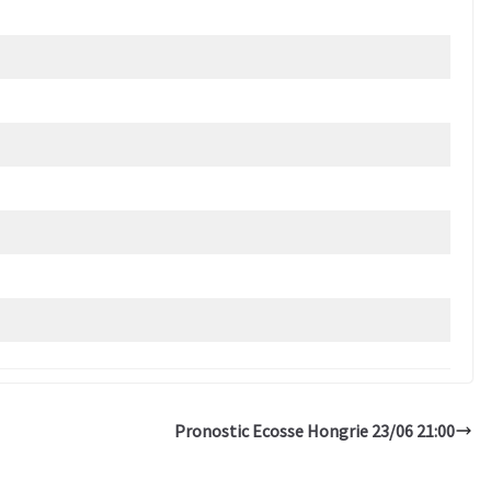
Pronostic Ecosse Hongrie 23/06 21:00