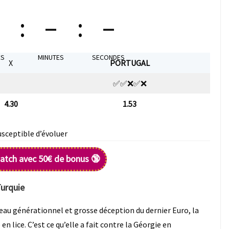
–
–
ES
MINUTES
SECONDES
X
PORTUGAL
✅✅❌✅❌
4.30
1.53
usceptible d’évoluer
match avec 50€ de bonus 🔞
urquie
veau générationnel et grosse déception du dernier Euro, la
n lice. C’est ce qu’elle a fait contre la Géorgie en