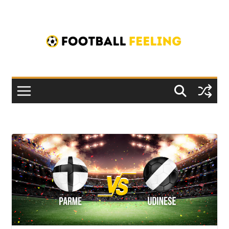
Skip
to
content
Footballfeeling
–
100%
Actu
foot
et
mercato