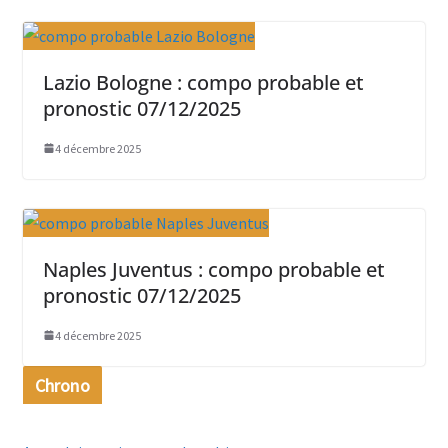
Lazio Bologne : compo probable et
pronostic 07/12/2025
4 décembre 2025
Naples Juventus : compo probable et
pronostic 07/12/2025
4 décembre 2025
Chrono