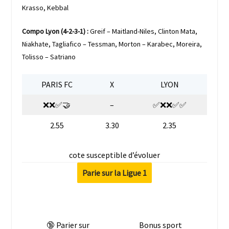
Krasso, Kebbal
Compo Lyon (4-2-3-1) :
Greif – Maitland-Niles, Clinton Mata,
Niakhate, Tagliafico – Tessman, Morton – Karabec, Moreira,
Tolisso – Satriano
PARIS FC
X
LYON
❌❌✅🤝
–
✅❌❌✅✅
2.55
3.30
2.35
cote susceptible d’évoluer
Parie sur la Ligue 1
🔞 Parier sur
Bonus sport