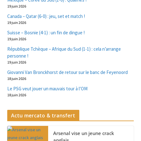
19 juin 2026
Canada – Qatar (6-0) : jeu, set et match !
19 juin 2026
Suisse – Bosnie (4-1) : un fin de dingue !
19 juin 2026
République Tchèque – Afrique du Sud (1-1) : cela n’arrange
personne !
19 juin 2026
Giovanni Van Bronckhorst de retour sur le banc de Feyenoord
18 juin 2026
Le PSG veut jouer un mauvais tour à l’OM
18 juin 2026
Actu mercato & transfert
Arsenal vise un jeune crack
anglais