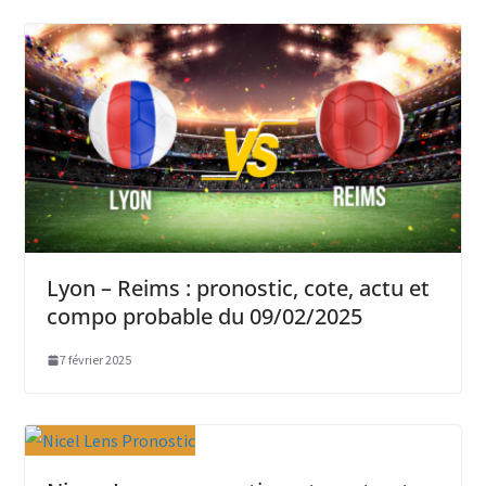
Lyon – Reims : pronostic, cote, actu et
compo probable du 09/02/2025
7 février 2025