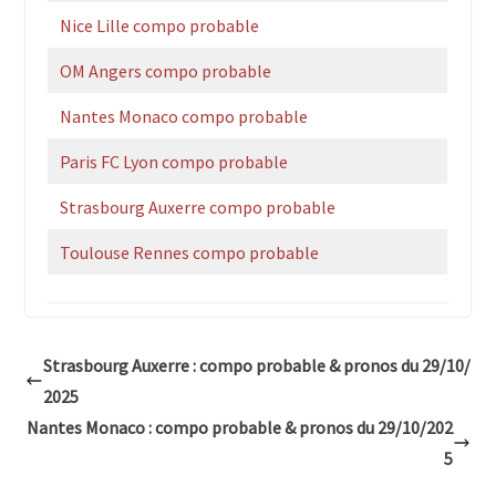
Nice Lille compo probable
OM Angers compo probable
Nantes Monaco compo probable
Paris FC Lyon compo probable
Strasbourg Auxerre compo probable
Toulouse Rennes compo probable
Strasbourg Auxerre : compo probable & pronos du 29/10/
2025
Nantes Monaco : compo probable & pronos du 29/10/202
5