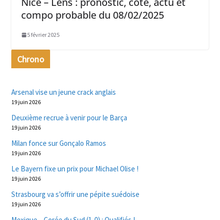
Nice – Lens : pronostic, cote, actu et
compo probable du 08/02/2025
5 février 2025
Chrono
Arsenal vise un jeune crack anglais
19 juin 2026
Deuxième recrue à venir pour le Barça
19 juin 2026
Milan fonce sur Gonçalo Ramos
19 juin 2026
Le Bayern fixe un prix pour Michael Olise !
19 juin 2026
Strasbourg va s’offrir une pépite suédoise
19 juin 2026
Mexique – Corée du Sud (1-0) : Qualifiés !