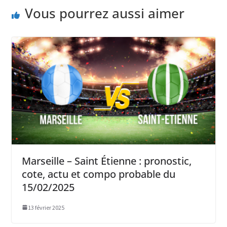
Vous pourrez aussi aimer
Marseille – Saint Étienne : pronostic,
cote, actu et compo probable du
15/02/2025
13 février 2025