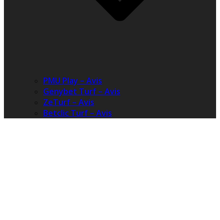
PMU Play – Avis
Genybet Turf – Avis
ZeTurf – Avis
Betclic Turf – Avis