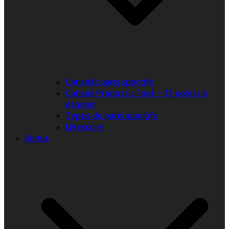
Conseils paris sportifs
Conseil Pronostic Foot – 13 points à
étudier
Types de paris sportifs
Livescore
Bonus