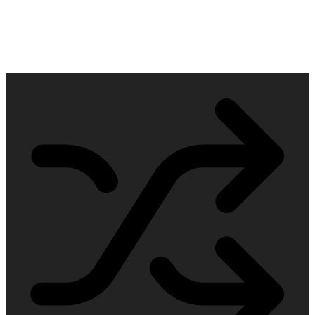
Skip
to
content
Footballfeeling
–
100%
Actu
foot
et
mercato