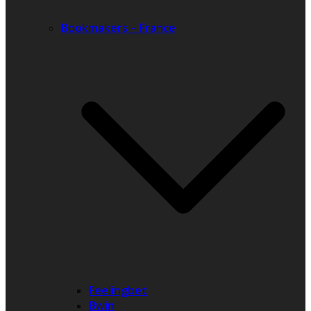
Bookmakers – France
Feelingbet
Bwin