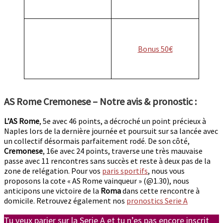
Bonus 50€
AS Rome Cremonese
– Notre avis & pronostic :
L’AS Rome
, 5e avec 46 points, a décroché un point précieux à
Naples lors de la dernière journée et poursuit sur sa lancée avec
un collectif désormais parfaitement rodé. De son côté,
Cremonese
, 16e avec 24 points, traverse une très mauvaise
passe avec 11 rencontres sans succès et reste à deux pas de la
zone de relégation. Pour vos
paris sportifs
, nous vous
proposons la cote « AS Rome vainqueur » (@1.30), nous
anticipons une victoire de la
Roma
dans cette rencontre à
domicile. Retrouvez également nos
pronostics Serie A
Tu veux parier sur la Serie A et tu n’es pas encore inscrit