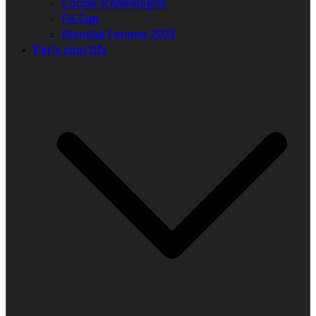
Coupe d’Allemagne
FA Cup
Mondial Femme 2023
Paris sportifs