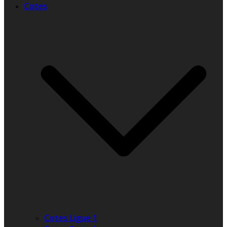
Cotes
Cotes Ligue 1