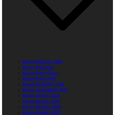
Bonus Betsson 2026
Bonus PMU Play
Bonus PokerStars
Bonus Bwin 2026
Bonus GenyBet 2026
Bonus Feelingbet 2026
Bonus Unibet 2026
Bonus Betclic 2026
Bonus NetBet 2026
Bonus OlyBet 2026