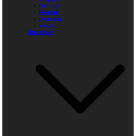
Portugal
Pologne
Roumanie
Ecosse
Classement