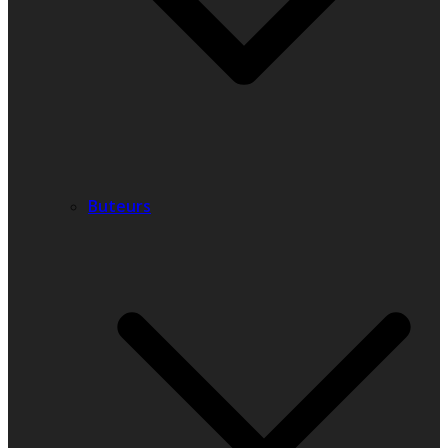
Buteurs