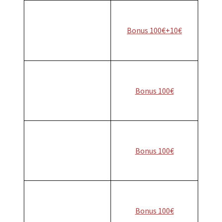
Bonus 100€+10€
Bonus 100€
Bonus 100€
Bonus 100€