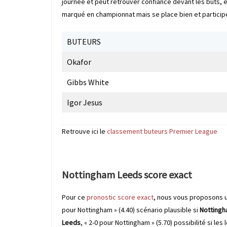
journée et peut retrouver confiance devant les buts, et 
marqué en championnat mais se place bien et participe 
BUTEURS
Okafor
Gibbs White
Igor Jesus
Retrouve ici le
classement buteurs Premier League
Nottingham Leeds
score exact
Pour ce
pronostic score exact
, nous vous proposons 
pour Nottingham » (4.40) scénario plausible si
Notting
Leeds
, « 2-0 pour Nottingham » (5.70) possibilité si les