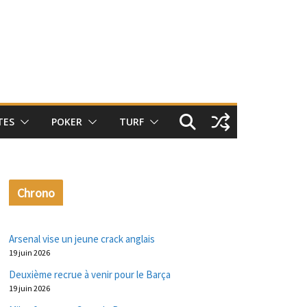
TES
POKER
TURF
Chrono
Arsenal vise un jeune crack anglais
19 juin 2026
Deuxième recrue à venir pour le Barça
19 juin 2026