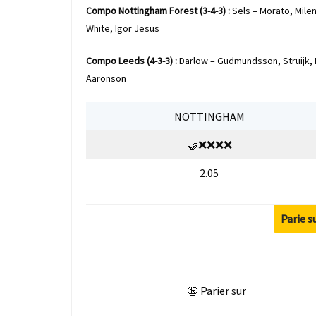
Compo Nottingham Forest (3-4-3) :
Sels – Morato, Mile
White, Igor Jesus
Compo Leeds (4-3-3) :
Darlow – Gudmundsson, Struijk, 
Aaronson
NOTTINGHAM
🤝❌❌❌❌
2.05
Parie s
🔞 Parier sur