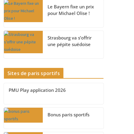
Le Bayern fixe un prix
pour Michael Olise !
Strasbourg va s’offrir
une pépite suédoise
Sites de paris sportifs
PMU Play application 2026
Bonus paris sportifs