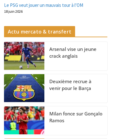
Le PSG veut jouer un mauvais tour à l’OM
18 juin 2026
Actu mercato & transfert
Arsenal vise un jeune
crack anglais
Deuxième recrue à
venir pour le Barça
Milan fonce sur Gonçalo
Ramos