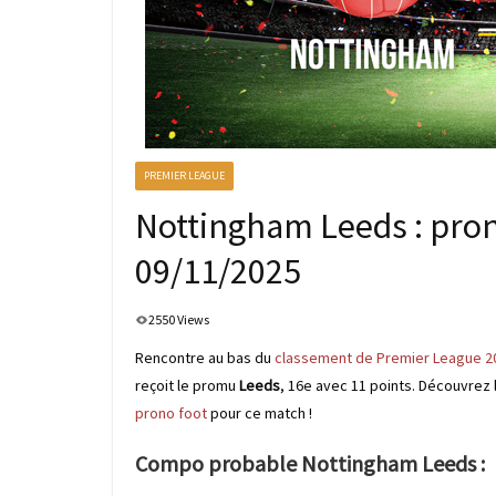
PREMIER LEAGUE
Nottingham Leeds : pro
09/11/2025
2550 Views
Rencontre au bas du
classement de Premier League 2
reçoit le promu
Leeds
, 16e avec 11 points. Découvrez 
prono foot
pour ce match !
Compo probable Nottingham Leeds :