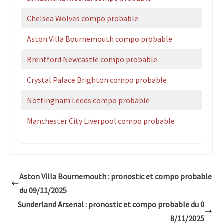
Chelsea Wolves compo probable
Aston Villa Bournemouth compo probable
Brentford Newcastle compo probable
Crystal Palace Brighton compo probable
Nottingham Leeds compo probable
Manchester City Liverpool compo probable
Aston Villa Bournemouth : pronostic et compo probable
du 09/11/2025
Sunderland Arsenal : pronostic et compo probable du 0
8/11/2025