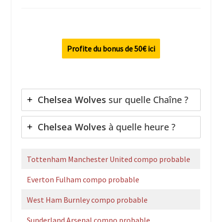
Profite du bonus de 50€ ici
Chelsea Wolves
sur quelle Chaîne ?
Chelsea Wolves
à quelle heure ?
Tottenham Manchester United compo probable
Everton Fulham compo probable
West Ham Burnley compo probable
Sunderland Arsenal compo probable