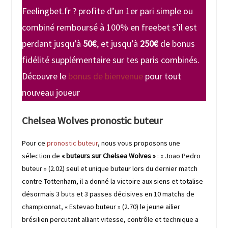
Feelingbet.fr ? profite d’un 1er pari simple ou
combiné remboursé à 100% en freebet s’il est
perdant jusqu’à
50€
, et jusqu’à
250€
de bonus
fidélité supplémentaire sur tes paris combinés.
Découvre le
bonus de bienvenue
pour tout
nouveau joueur
Chelsea Wolves
pronostic buteur
Pour ce
pronostic buteur
, nous vous proposons une
sélection de
« buteurs sur Chelsea Wolves »
: « Joao Pedro
buteur » (2.02) seul et unique buteur lors du dernier match
contre Tottenham, il a donné la victoire aux siens et totalise
désormais 3 buts et 3 passes décisives en 10 matchs de
championnat, « Estevao buteur » (2.70) le jeune ailier
brésilien percutant alliant vitesse, contrôle et technique a