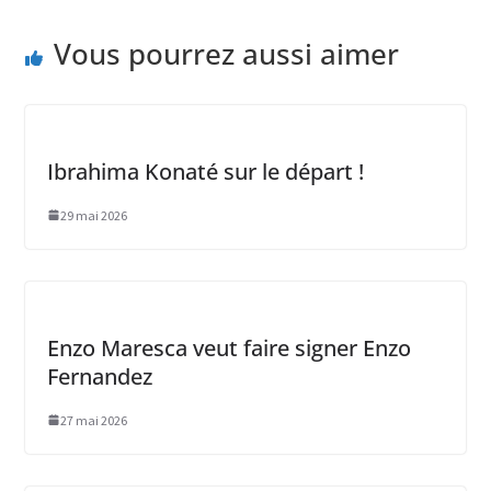
Vous pourrez aussi aimer
Ibrahima Konaté sur le départ !
29 mai 2026
Enzo Maresca veut faire signer Enzo
Fernandez
27 mai 2026