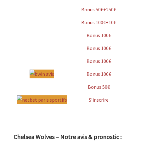
Bonus 50€+250€
Bonus 100€+10€
Bonus 100€
Bonus 100€
Bonus 100€
Bonus 100€
Bonus 50€
S’inscrire
Chelsea Wolves
– Notre avis & pronostic :