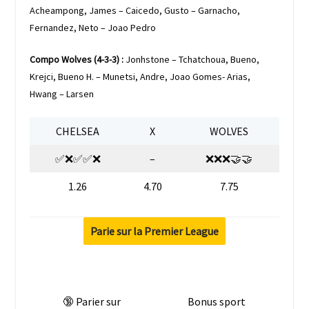
Acheampong, James – Caicedo, Gusto – Garnacho,
Fernandez, Neto – Joao Pedro
Compo Wolves
(4-3-3)
:
Jonhstone – Tchatchoua, Bueno,
Krejci, Bueno H. – Munetsi, Andre, Joao Gomes- Arias,
Hwang – Larsen
CHELSEA
X
WOLVES
✅❌✅✅❌
–
❌❌❌🤝🤝
1.26
4.70
7.75
Parie sur la Premier League
🔞 Parier sur
Bonus sport