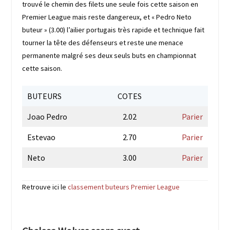
trouvé le chemin des filets une seule fois cette saison en
Premier League mais reste dangereux, et « Pedro Neto
buteur » (3.00) l’ailier portugais très rapide et technique fait
tourner la tête des défenseurs et reste une menace
permanente malgré ses deux seuls buts en championnat
cette saison.
BUTEURS
COTES
Joao Pedro
2.02
Parier
Estevao
2.70
Parier
Neto
3.00
Parier
Retrouve ici le
classement buteurs Premier League