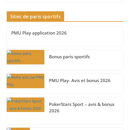
Sites de paris sportifs
PMU Play application 2026
Bonus paris sportifs
PMU Play- Avis et bonus 2026
PokerStars Sport – avis & bonus
2026