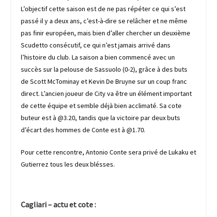
L’objectif cette saison est de ne pas répéter ce qui s’est
passé il y a deux ans, c’est-à-dire se relâcher et ne même
pas finir européen, mais bien d’aller chercher un deuxième
Scudetto consécutif, ce qui n’est jamais arrivé dans
l’histoire du club. La saison a bien commencé avec un
succès sur la pelouse de Sassuolo (0-2), grâce à des buts
de Scott McTominay et Kevin De Bruyne sur un coup franc
direct. L’ancien joueur de City va être un élément important
de cette équipe et semble déjà bien acclimaté. Sa cote
buteur est à @3.20, tandis que la victoire par deux buts
d’écart des hommes de Conte est à @1.70.
Pour cette rencontre, Antonio Conte sera privé de Lukaku et
Gutierrez tous les deux blésses.
Cagliari
– actu et cote :