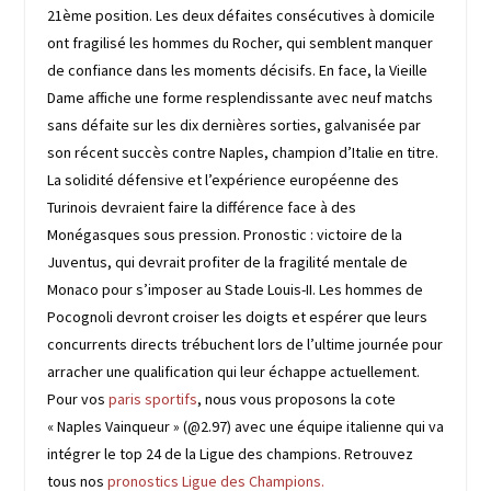
21ème position. Les deux défaites consécutives à domicile
ont fragilisé les hommes du Rocher, qui semblent manquer
de confiance dans les moments décisifs. En face, la Vieille
Dame affiche une forme resplendissante avec neuf matchs
sans défaite sur les dix dernières sorties, galvanisée par
son récent succès contre Naples, champion d’Italie en titre.
La solidité défensive et l’expérience européenne des
Turinois devraient faire la différence face à des
Monégasques sous pression. Pronostic : victoire de la
Juventus, qui devrait profiter de la fragilité mentale de
Monaco pour s’imposer au Stade Louis-II. Les hommes de
Pocognoli devront croiser les doigts et espérer que leurs
concurrents directs trébuchent lors de l’ultime journée pour
arracher une qualification qui leur échappe actuellement.
Pour vos
paris sportifs
, nous vous proposons la cote
« Naples Vainqueur » (@2.97) avec une équipe italienne qui va
intégrer le top 24 de la Ligue des champions. Retrouvez
tous nos
pronostics Ligue des Champions.