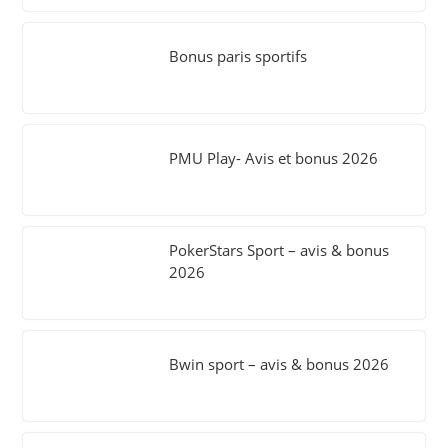
Bonus paris sportifs
PMU Play- Avis et bonus 2026
PokerStars Sport – avis & bonus
2026
Bwin sport – avis & bonus 2026