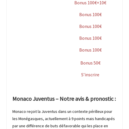
Bonus 100€+10€
Bonus 100€
Bonus 100€
Bonus 100€
Bonus 100€
Bonus 50€
S’inscrire
Monaco Juventus
– Notre avis & pronostic :
Monaco reçoit la Juventus dans un contexte périlleux pour
les Monégasques, actuellement à 9 points mais handicapés
par une différence de buts défavorable qui les place en