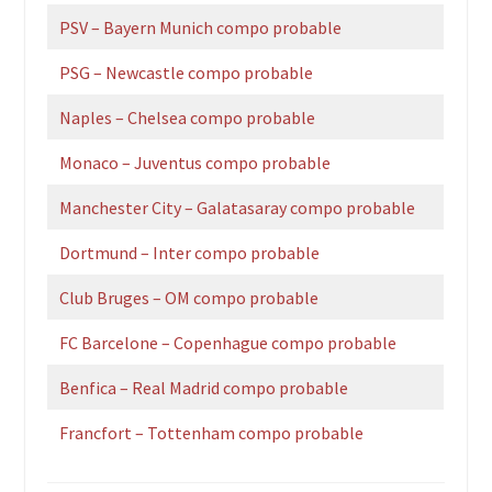
PSV – Bayern Munich compo probable
PSG – Newcastle compo probable
Naples – Chelsea compo probable
Monaco – Juventus compo probable
Manchester City – Galatasaray compo probable
Dortmund – Inter compo probable
Club Bruges – OM compo probable
FC Barcelone – Copenhague compo probable
Benfica – Real Madrid compo probable
Francfort – Tottenham compo probable