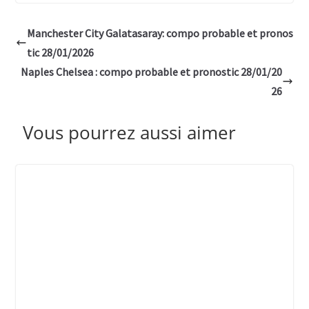
Manchester City Galatasaray: compo probable et pronos
tic 28/01/2026
Naples Chelsea : compo probable et pronostic 28/01/20
26
Vous pourrez aussi aimer