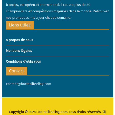
français, européen et international. Il couvre plus de 30
championnats et compétitions majeures dans le monde. Retrouvez
nos pronostics mis à jour chaque semaine.
Liens utiles
A propos de nous
Mentions légales
Conditions d’utilisation
Contact
contact@footballfeeling.com
Copyright © 2024 Footballfeeling.com. Tous droits réservés. 🔞