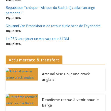
République Tchèque – Afrique du Sud (1-1) : cela n’arrange
personne !
19 juin 2026
Giovanni Van Bronckhorst de retour sur le banc de Feyenoord
18 juin 2026
Le PSG veut jouer un mauvais tour à l’OM
18 juin 2026
Actu mercato & transfert
Arsenal vise un jeune crack
anglais
Deuxième recrue à venir pour le
Barça