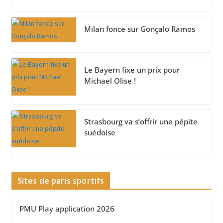
Milan fonce sur Gonçalo Ramos
Le Bayern fixe un prix pour
Michael Olise !
Strasbourg va s’offrir une pépite
suédoise
Sites de paris sportifs
PMU Play application 2026