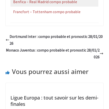
Benfica – Real Madrid compo probable
Francfort – Tottenham compo probable
Dortmund Inter : compo probable et pronostic 28/01/20
26
Monaco Juventus : compo probable et pronostic 28/01/2
026
Vous pourrez aussi aimer
Ligue Europa : tout savoir sur les demi-
finales