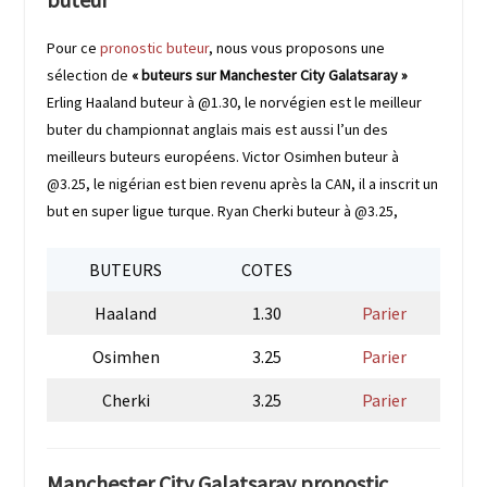
Pour ce
pronostic buteur
, nous vous proposons une
sélection de
« buteurs sur Manchester City Galatsaray »
Erling Haaland buteur à @1.30, le norvégien est le meilleur
buter du championnat anglais mais est aussi l’un des
meilleurs buteurs européens. Victor Osimhen buteur à
@3.25, le nigérian est bien revenu après la CAN, il a inscrit un
but en super ligue turque. Ryan Cherki buteur à @3.25,
BUTEURS
COTES
Haaland
1.30
Parier
Osimhen
3.25
Parier
Cherki
3.25
Parier
Manchester City Galatsaray
pronostic