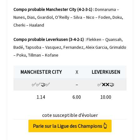
Compo probable
Manchester City (4-2-3-1) :
Donnaruma –
Nunes, Dias, Gvardiol, O’Reilly – Silva – Nico – Foden, Doku,
Cherki – Haaland
Compo probable Leverkusen
(3-4-2-1)
: Flekken – Quansah,
Badé, Tapsoba – Vasquez, Fernandez, Aleix Garcia, Grimaldo
– Poku, Tillman – Kofane
MANCHESTER CITY
X
LEVERKUSEN
✅✅🤝✅
–
✅❌❌🤝
1.14
6.00
10.00
cote susceptible d’évoluer
Parie sur la Ligue des Champions 👆