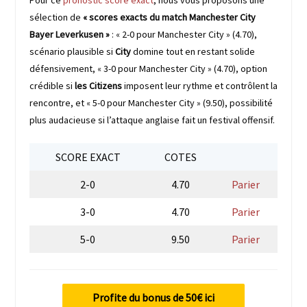
sélection de
« scores exacts du match Manchester City
Bayer Leverkusen »
: « 2-0 pour Manchester City » (4.70),
scénario plausible si
City
domine tout en restant solide
défensivement, « 3-0 pour Manchester City » (4.70), option
crédible si
les Citizens
imposent leur rythme et contrôlent la
rencontre, et « 5-0 pour Manchester City » (9.50), possibilité
plus audacieuse si l’attaque anglaise fait un festival offensif.
SCORE EXACT
COTES
2-0
4.70
Parier
3-0
4.70
Parier
5-0
9.50
Parier
Profite du bonus de 50€ ici