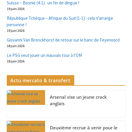
Suisse – Bosnie (4-1) : un fin de dingue !
19 juin 2026
République Tchèque – Afrique du Sud (1-1) : cela n’arrange
personne !
19 juin 2026
Giovanni Van Bronckhorst de retour sur le banc de Feyenoord
18 juin 2026
Le PSG veut jouer un mauvais tour à l’OM
18 juin 2026
Actu mercato & transfert
Arsenal vise un jeune crack
anglais
Deuxième recrue à venir pour le