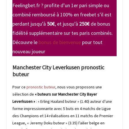
Feelingbet.fr ? profite d’un 1er pari simple ou
combiné remboursé à 100% en freebet s’il est
perdant jusqu’à
50€
, et jusqu’à
250€
de bonus
fidélité supplémentaire sur tes paris combinés.
Découvre le
bonus de bienvenue
pour tout
nouveau joueur
Manchester City Leverkusen
pronostic
buteur
Pour ce
pronostic buteur
, nous vous proposons une
sélection de
« buteurs sur Manchester City Bayer
Leverkusen »
: « Erling Haaland buteur » (1.40) auteur d’une
forme impressionnante avec 5 buts en 4 matchs de Ligue
des Champions et 14 réalisations en 11 matchs de Premier
League, « Jeremy Doku buteur » (3.35) l’ailier belge en