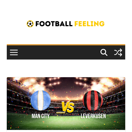
Skip
to
content
Footballfeeling
–
100%
Actu
foot
et
mercato