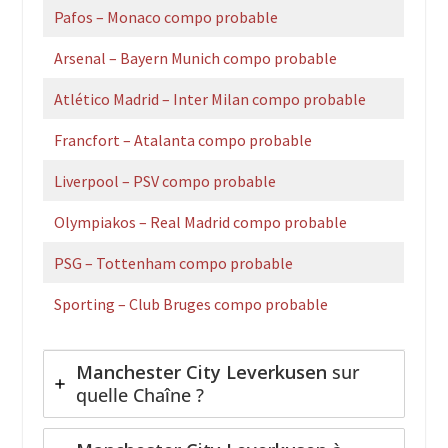
Pafos – Monaco compo probable
Arsenal – Bayern Munich compo probable
Atlético Madrid – Inter Milan compo probable
Francfort – Atalanta compo probable
Liverpool – PSV compo probable
Olympiakos – Real Madrid compo probable
PSG – Tottenham compo probable
Sporting – Club Bruges compo probable
Manchester City Leverkusen
sur
quelle Chaîne ?