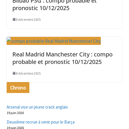
Bilbao PSG : compo probable et
pronostic 10/12/2025
8 décembre 2025
Real Madrid Manchester City : compo
probable et pronostic 10/12/2025
8 décembre 2025
Chrono
Arsenal vise un jeune crack anglais
19 juin 2026
Deuxième recrue à venir pour le Barça
19 juin 2026