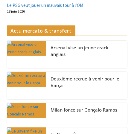
Le PSG veut jouer un mauvais tour à l’OM
18 juin 2026
Actu mercato & transfert
Arsenal vise un jeune crack
anglais
Deuxième recrue à venir pour le
Barça
Milan fonce sur Gonçalo Ramos