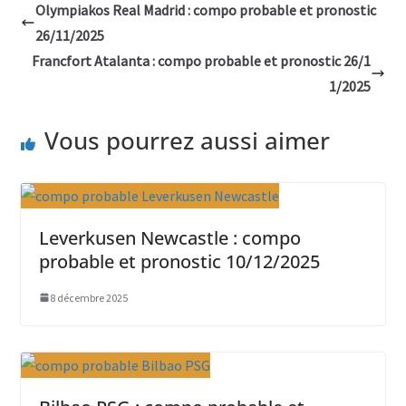
Olympiakos Real Madrid : compo probable et pronostic
26/11/2025
Francfort Atalanta : compo probable et pronostic 26/1
1/2025
Vous pourrez aussi aimer
Leverkusen Newcastle : compo
probable et pronostic 10/12/2025
8 décembre 2025