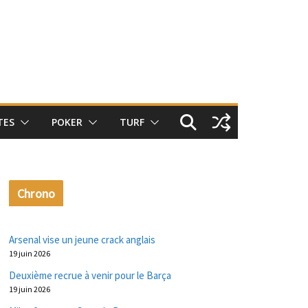
TES
POKER
TURF
Chrono
Arsenal vise un jeune crack anglais
19 juin 2026
Deuxième recrue à venir pour le Barça
19 juin 2026