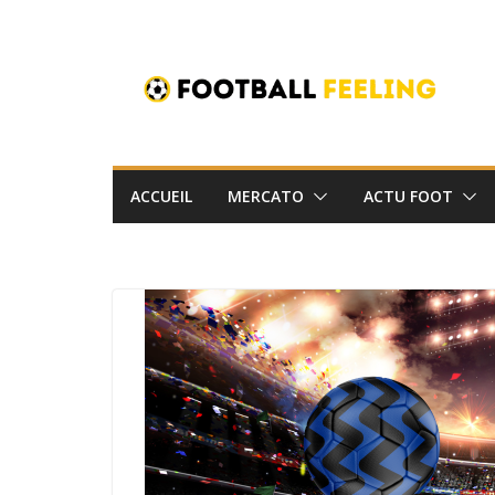
Skip
to
content
Footballfeeling
–
100%
Actu
foot
ACCUEIL
MERCATO
ACTU FOOT
et
mercato