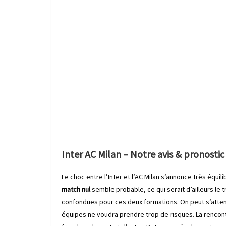
Inter AC Milan
– Notre avis & pronostic 
Le choc entre l’Inter et l’AC Milan s’annonce très éq
match nul
semble probable, ce qui serait d’ailleurs le
confondues pour ces deux formations. On peut s’atten
équipes ne voudra prendre trop de risques. La rencont