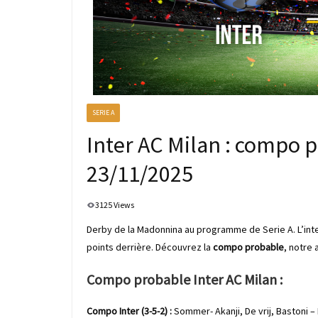
SERIE A
Inter AC Milan : compo 
23/11/2025
3125 Views
Derby de la Madonnina au programme de Serie A. L’inter 
points derrière. Découvrez la
compo probable
, notre 
Compo probable Inter AC Milan :
Compo Inter
(3-5-2) :
Sommer- Akanji, De vrij, Bastoni –