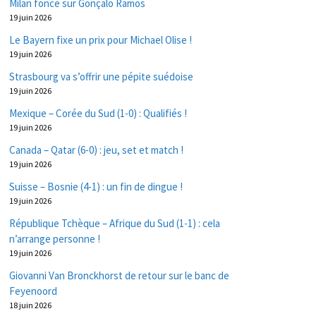
Milan fonce sur Gonçalo Ramos
19 juin 2026
Le Bayern fixe un prix pour Michael Olise !
19 juin 2026
Strasbourg va s’offrir une pépite suédoise
19 juin 2026
Mexique – Corée du Sud (1-0) : Qualifiés !
19 juin 2026
Canada – Qatar (6-0) : jeu, set et match !
19 juin 2026
Suisse – Bosnie (4-1) : un fin de dingue !
19 juin 2026
République Tchèque – Afrique du Sud (1-1) : cela
n’arrange personne !
19 juin 2026
Giovanni Van Bronckhorst de retour sur le banc de
Feyenoord
18 juin 2026