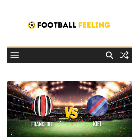
Skip
to
content
Footballfeeling
–
100%
Actu
foot
et
mercato