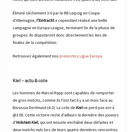
Éliminé sèchement 3-0 par le RB Leipzig en Coupe
d’Allemagne,
l’Eintracht
a cependant réalisé une belle
campagne en Europa League, terminant 5e de la phase de
groupes. Ils disputeront donc directement les 8es de
finales de la compétition.
Retrouvez également nos
pronostics Ligue Europa
Kiel – actu & cote
Les hommes de Marcel Rapp sont capables de remporter
de gros matchs, comme ils l’ont fait il y a un mois face au
Borussia Dortmund (4-2). La cote de
Kiel
ne perd pas est à
@3.05. Cette victoire reste d’ailleurs la dernière des joueurs
d’
Holstein
Kiel
, qui ont ensuite enchaîné deux défaites et
deux matchs nuls lors de leurs quatre dernières rencontres.