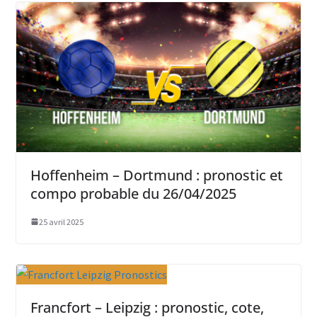
Hoffenheim – Dortmund : pronostic et
compo probable du 26/04/2025
25 avril 2025
Francfort – Leipzig : pronostic, cote,