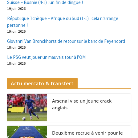
Suisse – Bosnie (4-1) : un fin de dingue !
19 juin 2026
République Tchèque – Afrique du Sud (1-1) : cela n’arrange
personne !
19 juin 2026
Giovanni Van Bronckhorst de retour sur le banc de Feyenoord
18 juin 2026
Le PSG veut jouer un mauvais tour à l’OM
18 juin 2026
Actu mercato & transfert
Arsenal vise un jeune crack
anglais
Deuxième recrue à venir pour le