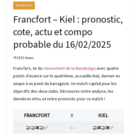
BUNDESLIGA
Francfort – Kiel : pronostic,
cote, actu et compo
probable du 16/02/2025
2332 Views
Francfort, 3e du
classement de la Bundesliga
avec quatre
points d’avance sur le quatrième, accueille Kiel, dernier ex
aequo à un point du barragiste. Un match capital pour les
objectifs des deux clubs. Découvrez notre analyse, les
dernières infos et notre pronostic pour ce match !
FRANCFORT
X
KIEL
🤝🤝❌🤝✅
–
🤝❌🤝❌✅