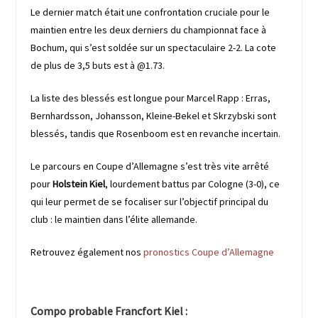
Le dernier match était une confrontation cruciale pour le
maintien entre les deux derniers du championnat face à
Bochum, qui s’est soldée sur un spectaculaire 2-2. La cote
de plus de 3,5 buts est à @1.73.
La liste des blessés est longue pour Marcel Rapp : Erras,
Bernhardsson, Johansson, Kleine-Bekel et Skrzybski sont
blessés, tandis que Rosenboom est en revanche incertain.
Le parcours en Coupe d’Allemagne s’est très vite arrêté
pour
Holstein
Kiel
, lourdement battus par Cologne (3-0), ce
qui leur permet de se focaliser sur l’objectif principal du
club : le maintien dans l’élite allemande.
Retrouvez également nos
pronostics Coupe d’Allemagne
Compo probable Francfort Kiel :