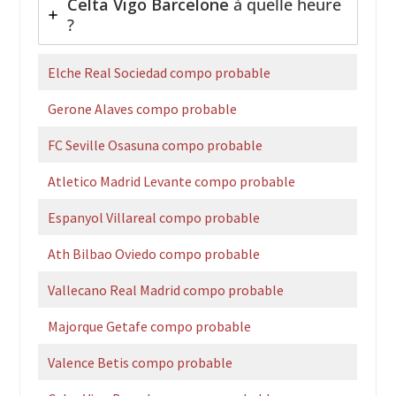
Celta Vigo Barcelone
à quelle heure
?
Elche Real Sociedad compo probable
Gerone Alaves compo probable
FC Seville Osasuna compo probable
Atletico Madrid Levante compo probable
Espanyol Villareal compo probable
Ath Bilbao Oviedo compo probable
Vallecano Real Madrid compo probable
Majorque Getafe compo probable
Valence Betis compo probable