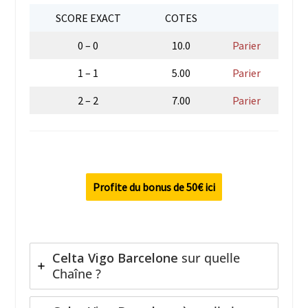
SCORE EXACT
COTES
0 – 0
10.0
Parier
1 – 1
5.00
Parier
2 – 2
7.00
Parier
Profite du bonus de 50€ ici
Celta Vigo Barcelone
sur quelle
Chaîne ?