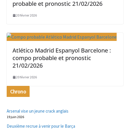
probable et pronostic 21/02/2026
20 février 2026
Atlético Madrid Espanyol Barcelone :
compo probable et pronostic
21/02/2026
20 février 2026
Chrono
Arsenal vise un jeune crack anglais
19 juin 2026
Deuxième recrue à venir pour le Barça