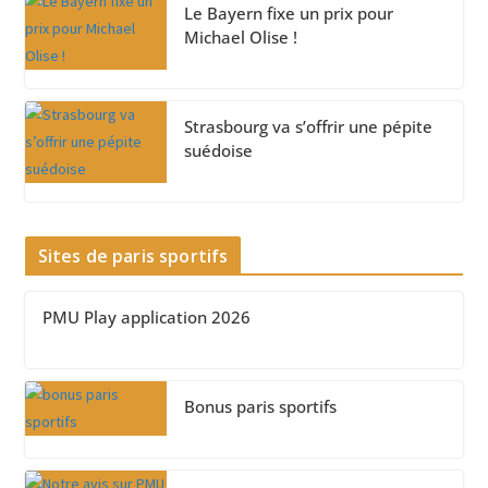
Le Bayern fixe un prix pour
Michael Olise !
Strasbourg va s’offrir une pépite
suédoise
Sites de paris sportifs
PMU Play application 2026
Bonus paris sportifs