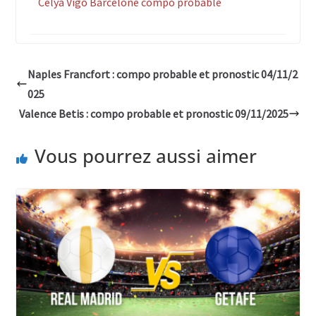
Celya Vigo Barcelone compo probable
Naples Francfort : compo probable et pronostic 04/11/2
025
Valence Betis : compo probable et pronostic 09/11/2025
Vous pourrez aussi aimer