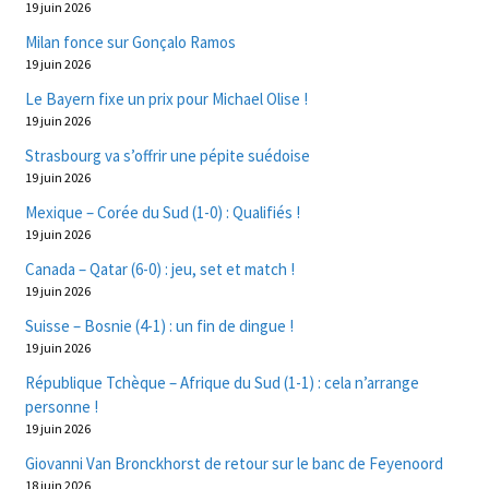
19 juin 2026
Milan fonce sur Gonçalo Ramos
19 juin 2026
Le Bayern fixe un prix pour Michael Olise !
19 juin 2026
Strasbourg va s’offrir une pépite suédoise
19 juin 2026
Mexique – Corée du Sud (1-0) : Qualifiés !
19 juin 2026
Canada – Qatar (6-0) : jeu, set et match !
19 juin 2026
Suisse – Bosnie (4-1) : un fin de dingue !
19 juin 2026
République Tchèque – Afrique du Sud (1-1) : cela n’arrange
personne !
19 juin 2026
Giovanni Van Bronckhorst de retour sur le banc de Feyenoord
18 juin 2026