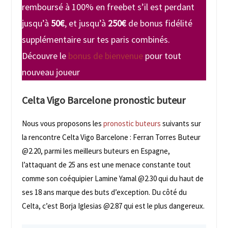
remboursé à 100% en freebet s’il est perdant
jusqu’à
50€
, et jusqu’à
250€
de bonus fidélité
supplémentaire sur tes paris combinés.
Découvre le
bonus de bienvenue
pour tout
nouveau joueur
Celta Vigo Barcelone
pronostic buteur
Nous vous proposons les
pronostic buteurs
suivants sur
la rencontre Celta Vigo Barcelone : Ferran Torres Buteur
@2.20, parmi les meilleurs buteurs en Espagne,
l’attaquant de 25 ans est une menace constante tout
comme son coéquipier Lamine Yamal @2.30 qui du haut de
ses 18 ans marque des buts d’exception. Du côté du
Celta, c’est Borja Iglesias @2.87 qui est le plus dangereux.