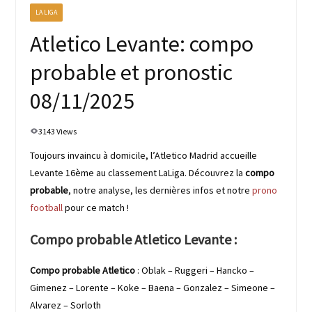
LA LIGA
Atletico Levante: compo
probable et pronostic
08/11/2025
3143 Views
Toujours invaincu à domicile, l’Atletico Madrid accueille
Levante 16ème au classement LaLiga. Découvrez la
compo
probable
, notre analyse, les dernières infos et notre
prono
football
pour ce match !
Compo probable Atletico Levante :
Compo probable Atletico
: Oblak – Ruggeri – Hancko –
Gimenez – Lorente – Koke – Baena – Gonzalez – Simeone –
Alvarez – Sorloth