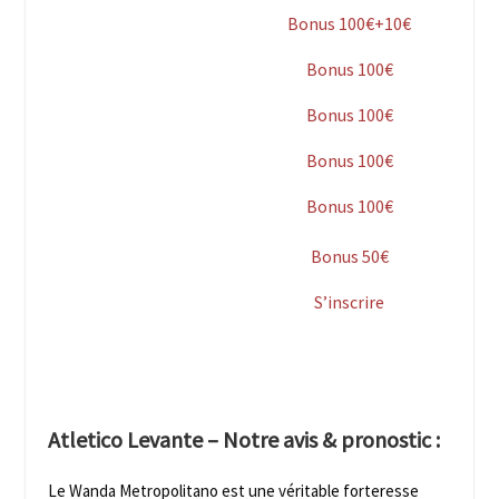
Bonus 100€+10€
Bonus 100€
Bonus 100€
Bonus 100€
Bonus 100€
Bonus 50€
S’inscrire
Atletico Levante
– Notre avis & pronostic :
Le Wanda Metropolitano est une véritable forteresse