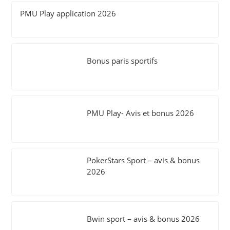
PMU Play application 2026
Bonus paris sportifs
PMU Play- Avis et bonus 2026
PokerStars Sport – avis & bonus
2026
Bwin sport – avis & bonus 2026