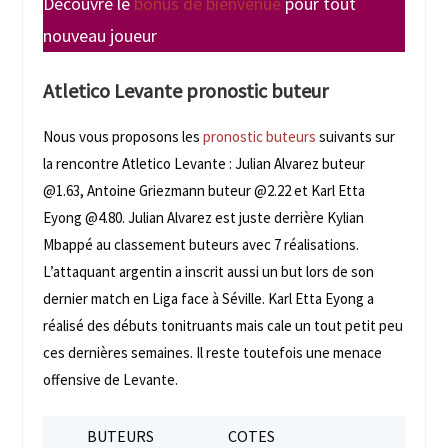
Découvre le
bonus de bienvenue
pour tout
nouveau joueur
Atletico Levante
pronostic buteur
Nous vous proposons les
pronostic buteurs
suivants sur
la rencontre Atletico Levante : Julian Alvarez buteur
@1.63, Antoine Griezmann buteur @2.22 et Karl Etta
Eyong @4.80. Julian Alvarez est juste derrière Kylian
Mbappé au classement buteurs avec 7 réalisations.
L’attaquant argentin a inscrit aussi un but lors de son
dernier match en Liga face à Séville. Karl Etta Eyong a
réalisé des débuts tonitruants mais cale un tout petit peu
ces dernières semaines. Il reste toutefois une menace
offensive de Levante.
BUTEURS
COTES