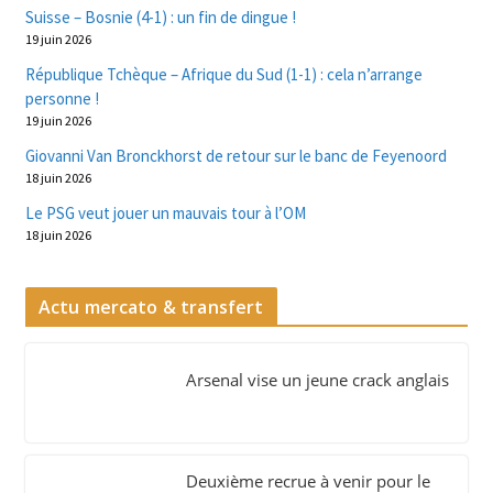
Suisse – Bosnie (4-1) : un fin de dingue !
19 juin 2026
République Tchèque – Afrique du Sud (1-1) : cela n’arrange
personne !
19 juin 2026
Giovanni Van Bronckhorst de retour sur le banc de Feyenoord
18 juin 2026
Le PSG veut jouer un mauvais tour à l’OM
18 juin 2026
Actu mercato & transfert
Arsenal vise un jeune crack anglais
Deuxième recrue à venir pour le