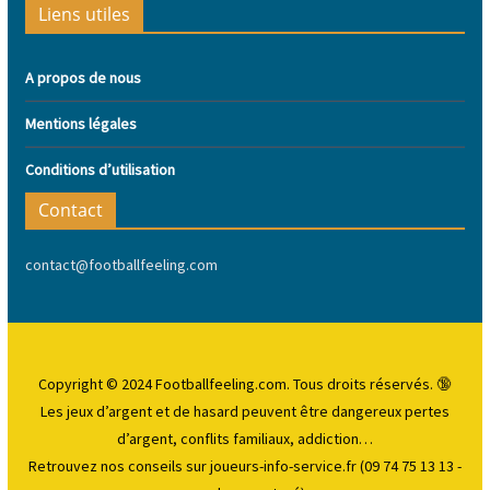
Liens utiles
A propos de nous
Mentions légales
Conditions d’utilisation
Contact
contact@footballfeeling.com
Copyright © 2024 Footballfeeling.com. Tous droits réservés. 🔞
Les jeux d’argent et de hasard peuvent être dangereux
pertes
d’argent, conflits familiaux, addiction…
Retrouvez nos conseils sur joueurs-info-service.fr (09 74 75 13 13 -