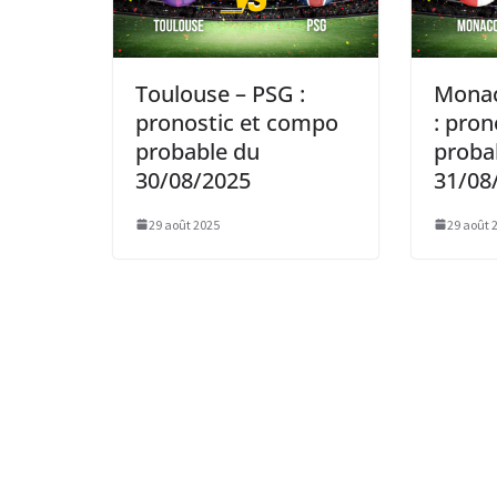
Toulouse – PSG :
Monac
pronostic et compo
: pro
probable du
proba
30/08/2025
31/08
29 août 2025
29 août 