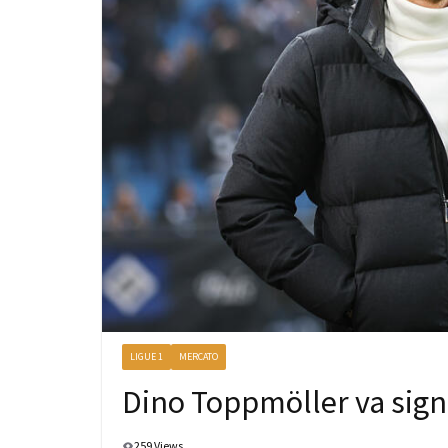
LIGUE 1
MERCATO
Dino Toppmöller va signe
259 Views