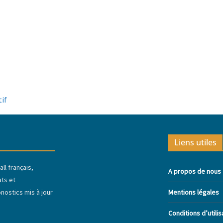
tif
Liens utiles
ll français,
A propos de nous
ats et
ostics mis à jour
Mentions légales
Conditions d’utilis