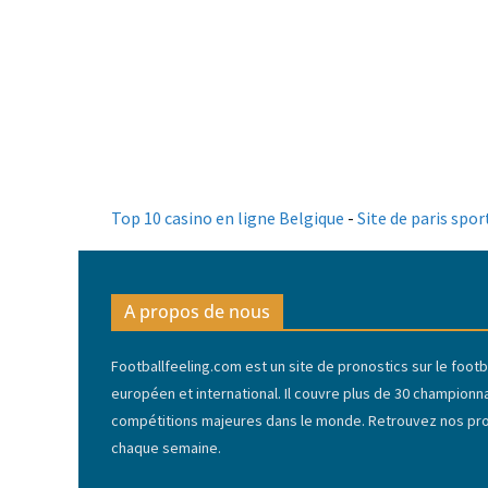
Top 10 casino en ligne Belgique
-
Site de paris spor
A propos de nous
Footballfeeling.com est un site de pronostics sur le footba
européen et international. Il couvre plus de 30 championn
compétitions majeures dans le monde. Retrouvez nos pron
chaque semaine.