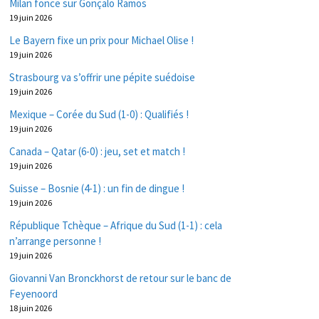
Milan fonce sur Gonçalo Ramos
19 juin 2026
Le Bayern fixe un prix pour Michael Olise !
19 juin 2026
Strasbourg va s’offrir une pépite suédoise
19 juin 2026
Mexique – Corée du Sud (1-0) : Qualifiés !
19 juin 2026
Canada – Qatar (6-0) : jeu, set et match !
19 juin 2026
Suisse – Bosnie (4-1) : un fin de dingue !
19 juin 2026
République Tchèque – Afrique du Sud (1-1) : cela
n’arrange personne !
19 juin 2026
Giovanni Van Bronckhorst de retour sur le banc de
Feyenoord
18 juin 2026