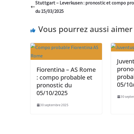
Stuttgart – Leverkusen : pronostic et compo pr
du 15/03/2025
Vous pourrez aussi aimer
Juvent
prono
Fiorentina – AS Rome
proba
: compo probable et
05/10
pronostic du
05/10/2025
30 septe
30 septembre 2025