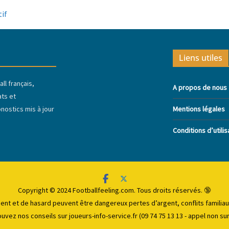
tif
Liens utiles
ll français,
A propos de nous
ats et
ostics mis à jour
Mentions légales
Conditions d’utilis
Copyright © 2024 Footballfeeling.com. Tous droits réservés. 🔞
gent et de hasard peuvent être dangereux
pertes d’argent, conflits familia
uvez nos conseils sur joueurs-info-service.fr (09 74 75 13 13 - appel non su