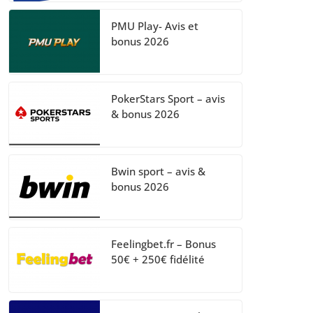
PMU Play- Avis et
bonus 2026
PokerStars Sport – avis
& bonus 2026
Bwin sport – avis &
bonus 2026
Feelingbet.fr – Bonus
50€ + 250€ fidélité