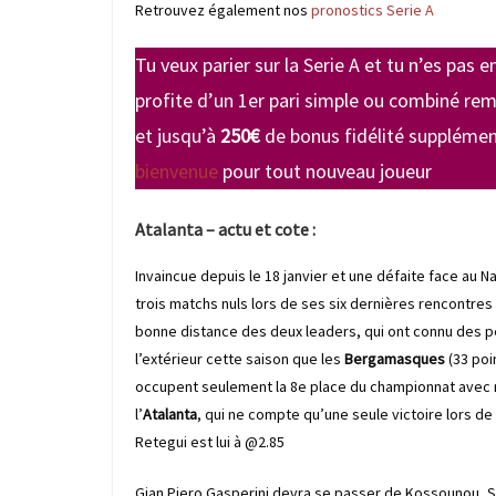
Retrouvez également nos
pronostics Serie A
Tu veux parier sur la Serie A et tu n’es pas e
profite d’un 1er pari simple ou combiné rem
et jusqu’à
250€
de bonus fidélité supplémen
bienvenue
pour tout nouveau joueur
Atalanta
– actu et cote :
Invaincue depuis le 18 janvier et une défaite face au Nap
trois matchs nuls lors de ses six dernières rencontres
bonne distance des deux leaders, qui ont connu des pé
l’extérieur cette saison que les
Bergamasques
(33 poi
occupent seulement la 8e place du championnat avec moi
l’
Atalanta
, qui ne compte qu’une seule victoire lors de
Retegui est lui à @2.85
Gian Piero Gasperini devra se passer de Kossounou, S