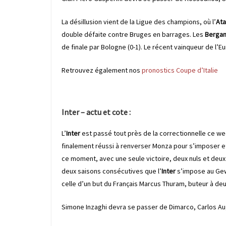
La désillusion vient de la Ligue des champions, où l’
Ata
double défaite contre Bruges en barrages. Les
Berga
de finale par Bologne (0-1). Le récent vainqueur de l
Retrouvez également nos
pronostics Coupe d’Italie
Inter – actu et cote :
L’
Inter
est passé tout près de la correctionnelle ce w
finalement réussi à renverser Monza pour s’imposer et 
ce moment, avec une seule victoire, deux nuls et deux
deux saisons consécutives que l’
Inter
s’impose au Gew
celle d’un but du Français Marcus Thuram, buteur à deu
Simone Inzaghi devra se passer de Dimarco, Carlos Au