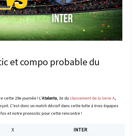
stic et compo probable du
 cette 29e journée ! L’
Atalanta
, 3e du
classement de la Serie A
,
reçoit. C’est donc un match décisif dans cette lutte à trois équipes
nfos et notre pronostic pour cette rencontre !
X
INTER