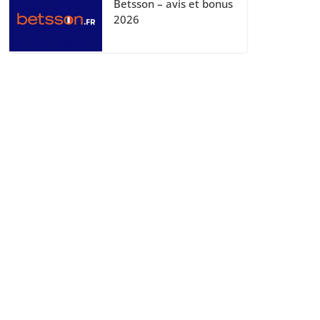
Betsson – avis et bonus
2026