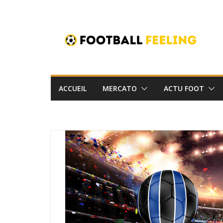
Skip
to
content
Footballfeeling
–
100%
Actu
foot
ACCUEIL
MERCATO
ACTU FOOT
et
mercato