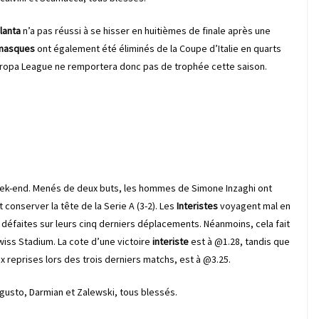
lanta
n’a pas réussi à se hisser en huitièmes de finale après une
masques
ont également été éliminés de la Coupe d’Italie en quarts
’Europa League ne remportera donc pas de trophée cette saison.
eek-end. Menés de deux buts, les hommes de Simone Inzaghi ont
conserver la tête de la Serie A (3-2). Les
Interistes
voyagent mal en
 défaites sur leurs cinq derniers déplacements. Néanmoins, cela fait
iss Stadium. La cote d’une victoire
interiste
est à @1.28, tandis que
x reprises lors des trois derniers matchs, est à @3.25.
gusto, Darmian et Zalewski, tous blessés.