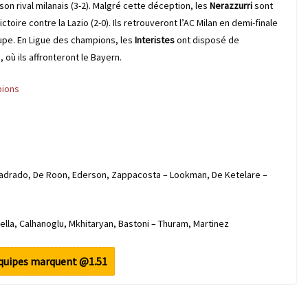
son rival milanais (3-2). Malgré cette déception, les
Nerazzurri
sont
ctoire contre la Lazio (2-0). Ils retrouveront l’AC Milan en demi-finale
oupe. En Ligue des champions, les
Interistes
ont disposé de
 où ils affronteront le Bayern.
pions
Cuadrado, De Roon, Ederson, Zappacosta – Lookman, De Ketelare –
ella, Calhanoglu, Mkhitaryan, Bastoni – Thuram, Martinez
équipes marquent @1.51