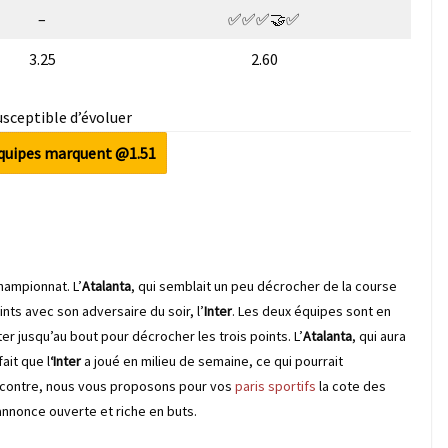
–
✅✅✅🤝✅
3.25
2.60
usceptible d’évoluer
équipes marquent @1.51
hampionnat. L’
Atalanta
, qui semblait un peu décrocher de la course
ints avec son adversaire du soir, l’
Inter
. Les deux équipes sont en
r jusqu’au bout pour décrocher les trois points. L’
Atalanta
, qui aura
ait que l
‘Inter
a joué en milieu de semaine, ce qui pourrait
ncontre, nous vous proposons pour vos
paris sportifs
la cote des
annonce ouverte et riche en buts.