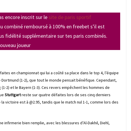
as encore inscrit sur le
site de paris sportif
e ou combiné remboursé à 100% en freebet s’il est
s fidélité supplémentaire sur tes paris combinés.
nouveau joueur
aites en championnat qui lui a coûté sa place dans le top 4, l’équipe
de Dortmund (1-2), que tout le monde pensait bénéfique. Cependant,
g (1-2) et le Bayern (1-3). Ces revers empêchent les hommes de
que
Stuttgart
reste sur quatre défaites lors de ses cinq derniers
 la victoire est à @2.95, tandis que le match nul 1-1, comme lors des
firmerie bien remplie, avec les blessures d’Al-Dakhil, Diehl,