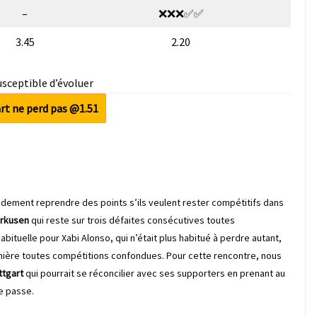
–
❌❌❌✅✅
3.45
2.20
usceptible d’évoluer
rt ne perd pas @1.51
idement reprendre des points s’ils veulent rester compétitifs dans
erkusen
qui reste sur trois défaites consécutives toutes
bituelle pour Xabi Alonso, qui n’était plus habitué à perdre autant,
ernière toutes compétitions confondues. Pour cette rencontre, nous
ttgart
qui pourrait se réconcilier avec ses supporters en prenant au
e passe.