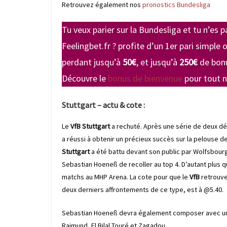
Retrouvez également nos
pronostics Bundesliga
Tu veux parier sur la Bundesliga et tu n’es p
Feelingbet.fr ? profite d’un 1er pari simpl
perdant jusqu’à
50€
, et jusqu’à
250€
de bonu
Découvre le
bonus de bienvenue
pour tout 
Stuttgart – actu & cote :
Le
VfB Stuttgart
a rechuté. Après une série de deux déf
a réussi à obtenir un précieux succès sur la pelouse 
Stuttgart
a été battu devant son public par Wolfsbour
Sebastian Hoeneß de recoller au top 4. D’autant plus 
matchs au MHP Arena. La cote pour que le
VfB
retrouve
deux derniers affrontements de ce type, est à @5.40.
Sebastian Hoeneß devra également composer avec une in
Raimund, El Bilal Touré et Zagadou.