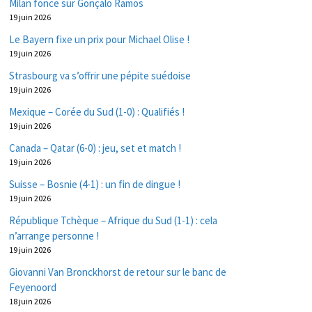
Milan fonce sur Gonçalo Ramos
19 juin 2026
Le Bayern fixe un prix pour Michael Olise !
19 juin 2026
Strasbourg va s’offrir une pépite suédoise
19 juin 2026
Mexique – Corée du Sud (1-0) : Qualifiés !
19 juin 2026
Canada – Qatar (6-0) : jeu, set et match !
19 juin 2026
Suisse – Bosnie (4-1) : un fin de dingue !
19 juin 2026
République Tchèque – Afrique du Sud (1-1) : cela
n’arrange personne !
19 juin 2026
Giovanni Van Bronckhorst de retour sur le banc de
Feyenoord
18 juin 2026