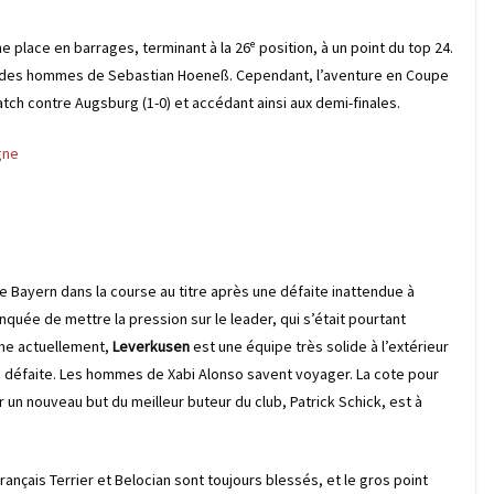
place en barrages, terminant à la 26ᵉ position, à un point du top 24.
ort des hommes de Sebastian Hoeneß. Cependant, l’aventure en Coupe
ch contre Augsburg (1-0) et accédant ainsi aux demi-finales.
gne
le Bayern dans la course au titre après une défaite inattendue à
uée de mettre la pression sur le leader, qui s’était pourtant
ime actuellement,
Leverkusen
est une équipe très solide à l’extérieur
e défaite. Les hommes de Xabi Alonso savent voyager. La cote pour
r un nouveau but du meilleur buteur du club, Patrick Schick, est à
ançais Terrier et Belocian sont toujours blessés, et le gros point