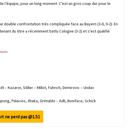
 de l’équipe, pour un long moment. C’est un gros coup dur pour le
e double confrontation très compliquée face au Bayern (3-0, 0-2). En
tenant du titre a récemment battu Cologne (3-2) et s’est qualifié
pions
t – Kazaror, Stiller – Millot, Fuhrich, Demirovic – Undav
ong, Palacios, Xhaka, Grimaldo – Adli, Boniface, Schick
rt ne perd pas @1.51