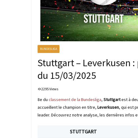
BUNDESLIGA
Stuttgart – Leverkusen 
du 15/03/2025
2295 Views
8e du
classement de la Bundesliga
,
Stuttgart
est à deu
accueillent le champion en titre,
Leverkusen
, qui est 
leader. Découvrez notre analyse, les dernières infos e
STUTTGART