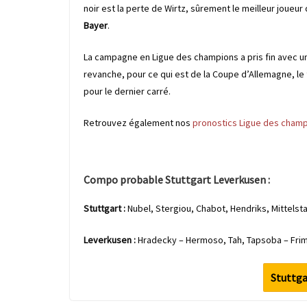
noir est la perte de Wirtz, sûrement le meilleur joueur
Bayer
.
La campagne en Ligue des champions a pris fin avec un
revanche, pour ce qui est de la Coupe d’Allemagne, le 
pour le dernier carré.
Retrouvez également nos
pronostics Ligue des cham
Compo probable Stuttgart Leverkusen :
Stuttgart :
Nubel, Stergiou, Chabot, Hendriks, Mittelstad
Leverkusen :
Hradecky – Hermoso, Tah, Tapsoba – Frimp
Stuttga