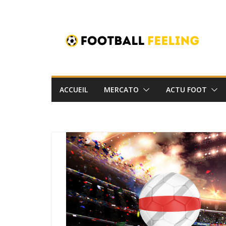
Skip
to
content
Footballfeeling
–
100%
Actu
foot
ACCUEIL
MERCATO
ACTU FOOT
et
mercato