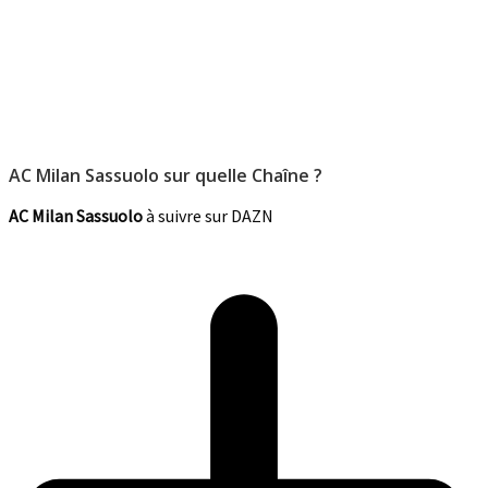
AC Milan Sassuolo
sur quelle Chaîne ?
AC Milan Sassuolo
à suivre sur DAZN