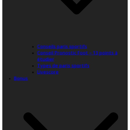
Conseils paris sportifs
Conseil Pronostic Foot – 13 points à
étudier
Types de paris sportifs
Livescore
Bonus