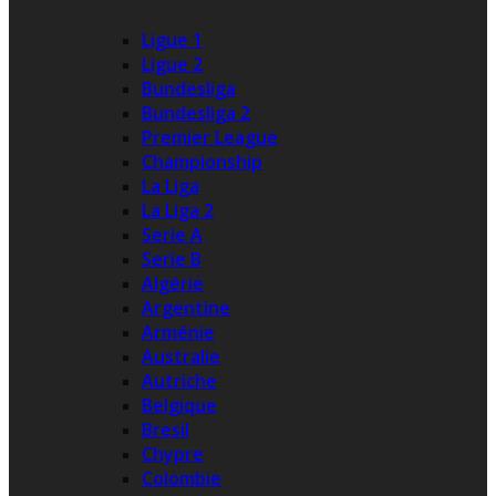
Ligue 1
Ligue 2
Bundesliga
Bundesliga 2
Premier League
Championship
La Liga
La Liga 2
Serie A
Serie B
Algérie
Argentine
Arménie
Australie
Autriche
Belgique
Bresil
Chypre
Colombie