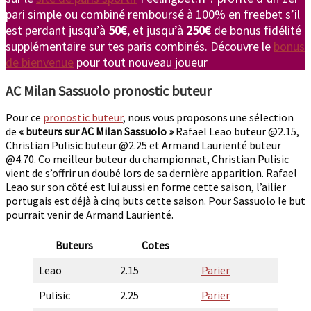
pari simple ou combiné remboursé à 100% en freebet s’il
est perdant jusqu’à
50€
, et jusqu’à
250€
de bonus fidélité
supplémentaire sur tes paris combinés. Découvre le
bonus
de bienvenue
pour tout nouveau joueur
AC Milan Sassuolo
pronostic buteur
Pour ce
pronostic buteur
, nous vous proposons une sélection
de
« buteurs sur AC Milan Sassuolo »
Rafael Leao buteur @2.15,
Christian Pulisic buteur @2.25 et Armand Laurienté buteur
@4.70. Co meilleur buteur du championnat, Christian Pulisic
vient de s’offrir un doubé lors de sa dernière apparition. Rafael
Leao sur son côté est lui aussi en forme cette saison, l’ailier
portugais est déjà à cinq buts cette saison. Pour Sassuolo le but
pourrait venir de Armand Laurienté.
Buteurs
Cotes
Leao
2.15
Parier
Pulisic
2.25
Parier