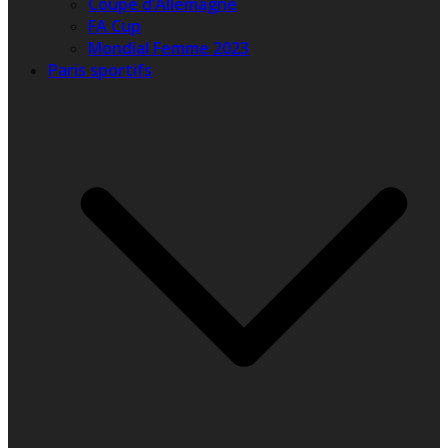
Coupe d’Allemagne
FA Cup
Mondial Femme 2023
Paris sportifs