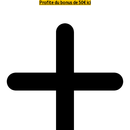
Profite du bonus de 50€ ici