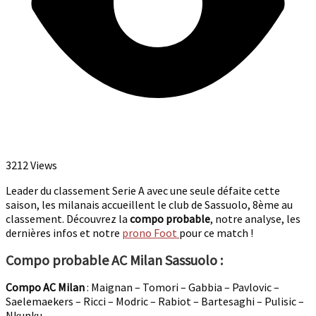
3212 Views
Leader du classement Serie A avec une seule défaite cette
saison, les milanais accueillent le club de Sassuolo, 8ème au
classement. Découvrez la
compo probable
, notre analyse, les
dernières infos et notre
prono Foot
pour ce match !
Compo probable AC Milan Sassuolo :
Compo AC Milan
: Maignan – Tomori – Gabbia – Pavlovic –
Saelemaekers – Ricci – Modric – Rabiot – Bartesaghi – Pulisic –
Nkunku