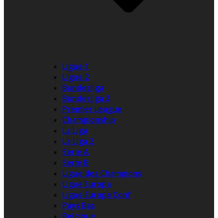
Ligue 1
Ligue 2
Bundesliga
Bundesliga 2
Premier League
Championship
La Liga
La Liga 2
Serie A
Serie B
Ligue des Champions
Ligue Europa
Ligue Europa Conf
Pays Bas
Belgique