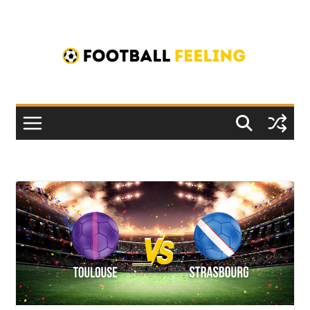
Skip
to
content
Footballfeeling
–
100%
Actu
foot
et
mercato