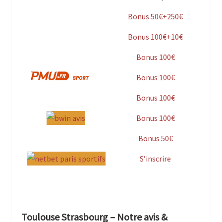
Bonus 50€+250€
Bonus 100€+10€
Bonus 100€
Bonus 100€
Bonus 100€
Bonus 100€
Bonus 50€
S’inscrire
Toulouse Strasbourg
– Notre avis &