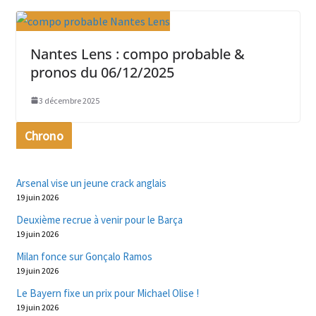
Nantes Lens : compo probable &
pronos du 06/12/2025
3 décembre 2025
Chrono
Arsenal vise un jeune crack anglais
19 juin 2026
Deuxième recrue à venir pour le Barça
19 juin 2026
Milan fonce sur Gonçalo Ramos
19 juin 2026
Le Bayern fixe un prix pour Michael Olise !
19 juin 2026