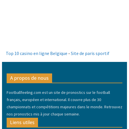
Top 10 casino en ligne Belgique
-
Site de paris sportif
A propos de nous
Footballfeeling.com est un site de pronostics sur le football
français, européen et international. Il couvre plus de 30
championnats et compétitions majeures dans le monde. Retrouvez
nos pronostics mis à jour chaque semaine.
Liens utiles