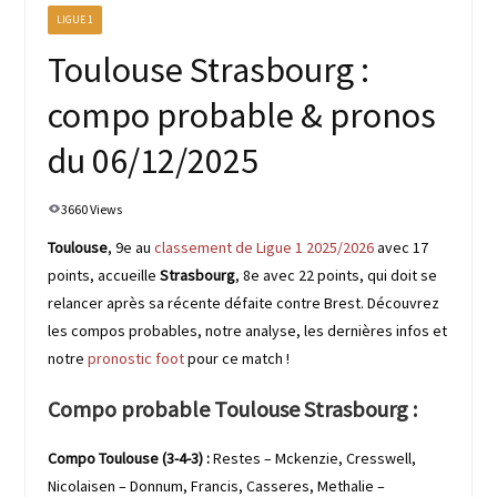
LIGUE 1
Toulouse Strasbourg :
compo probable & pronos
du 06/12/2025
3660 Views
Toulouse
, 9e au
classement de Ligue 1 2025/2026
avec 17
points, accueille
Strasbourg
, 8e avec 22 points, qui doit se
relancer après sa récente défaite contre Brest. Découvrez
les compos probables, notre analyse, les dernières infos et
notre
pronostic foot
pour ce match !
Compo probable Toulouse Strasbourg :
Compo
Toulouse (3-4-3) :
Restes – Mckenzie, Cresswell,
Nicolaisen – Donnum, Francis, Casseres, Methalie –