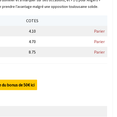
à dominer et à marquer sur ses occasions, et « 1-2 pour Angers »
r prendre l’avantage malgré une opposition toulousaine solide.
COTES
4.10
Parier
4.70
Parier
8.75
Parier
 du bonus de 50€ ici