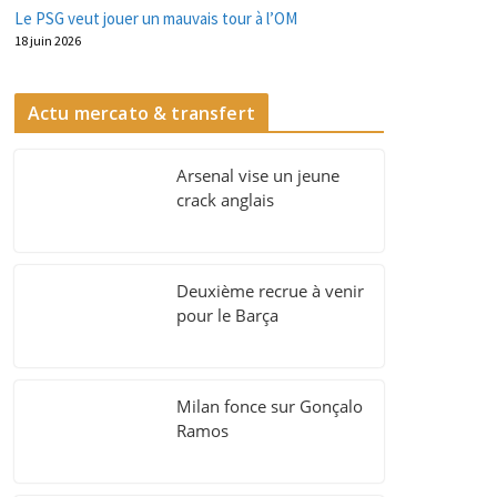
Le PSG veut jouer un mauvais tour à l’OM
18 juin 2026
Actu mercato & transfert
Arsenal vise un jeune
crack anglais
Deuxième recrue à venir
pour le Barça
Milan fonce sur Gonçalo
Ramos