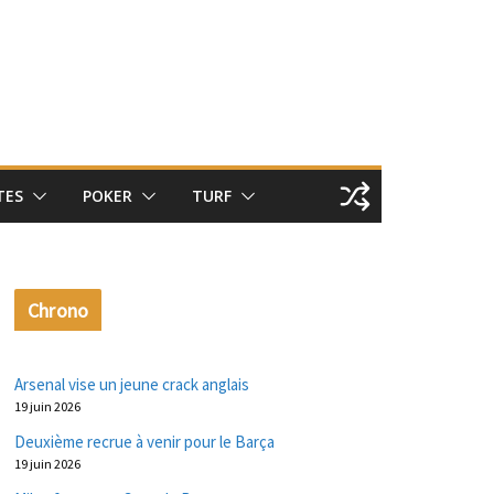
TES
POKER
TURF
Chrono
Arsenal vise un jeune crack anglais
19 juin 2026
Deuxième recrue à venir pour le Barça
19 juin 2026