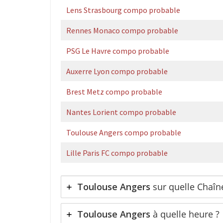
Lens Strasbourg compo probable
Rennes Monaco compo probable
PSG Le Havre compo probable
Auxerre Lyon compo probable
Brest Metz compo probable
Nantes Lorient compo probable
Toulouse Angers compo probable
Lille Paris FC compo probable
Toulouse Angers
sur quelle Chaîn
Toulouse Angers
à quelle heure ?