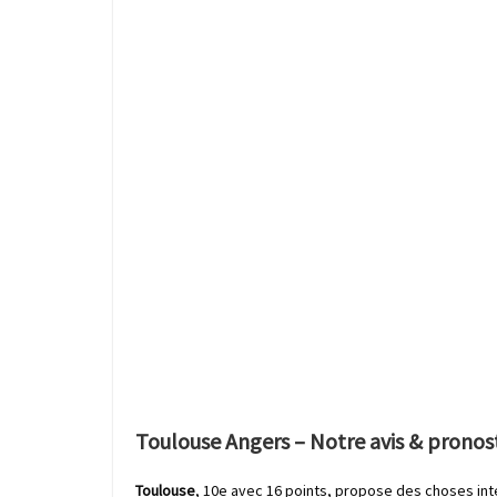
Toulouse Angers
– Notre avis & pronost
Toulouse
, 10e avec 16 points, propose des choses int