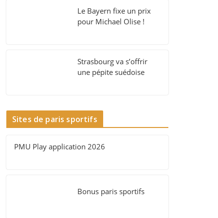
Le Bayern fixe un prix
pour Michael Olise !
Strasbourg va s’offrir
une pépite suédoise
Sites de paris sportifs
PMU Play application 2026
Bonus paris sportifs