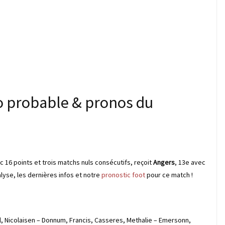
o probable & pronos du
c 16 points et trois matchs nuls consécutifs, reçoit
Angers
, 13e avec
yse, les dernières infos et notre
pronostic foot
pour ce match !
, Nicolaisen – Donnum, Francis, Casseres, Methalie – Emersonn,