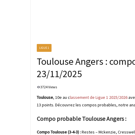
LIGUE 1
Toulouse Angers : comp
23/11/2025
3724 Views
Toulouse
, 10e au c
lassement de Ligue 1 2025/2026
ave
13 points. Découvrez les compos probables, notre anal
Compo probable Toulouse Angers :
Compo
Toulouse (3-4-3) :
Restes – Mckenzie, Cresswell