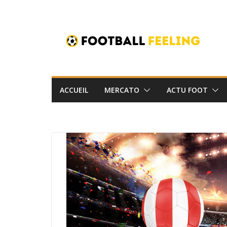
Skip
to
content
Footballfeeling
–
100%
Actu
foot
ACCUEIL
MERCATO
ACTU FOOT
et
mercato