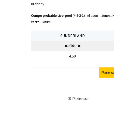
Brobbey
Compo probable
Liverpool (4-2-3-1) :
Alisson – Jones, K
Wirtz- Ekitike
SUNDERLAND
❌✅❌✅❌
4.50
Parie s
🔞 Parier sur