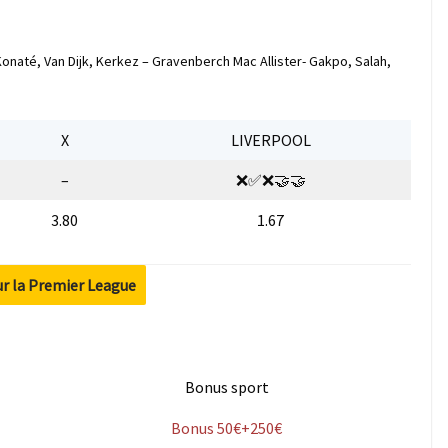
onaté, Van Dijk, Kerkez – Gravenberch Mac Allister- Gakpo, Salah,
X
LIVERPOOL
–
❌✅❌🤝🤝
3.80
1.67
ur la Premier League
Bonus sport
Bonus 50€+250€