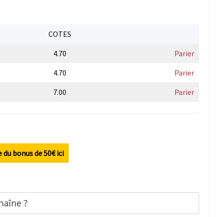
COTES
4.70
Parier
4.70
Parier
7.00
Parier
 du bonus de 50€ ici
haîne ?