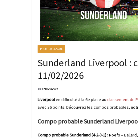
PREMIER LEAGUE
Sunderland Liverpool : 
11/02/2026
3286 Views
Liverpool
en difficulté à la 6e place au
classement de 
avec 36 points. Découvrez les compos probables, notr
Compo probable Sunderland Liverpoo
Compo probable
Sunderland (4-2-3-1) :
Roefs – Ballard,