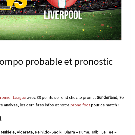
compo probable et pronostic
Premier League
avec 39 points se rend chez le promu,
Sunderland
, 9e
e analyse, les dernières infos et notre
prono foot
pour ce match !
l
 Mukiele, Alderete, Reinildo- Sadiki, Diarra – Hume, Talbi, Le Fee –