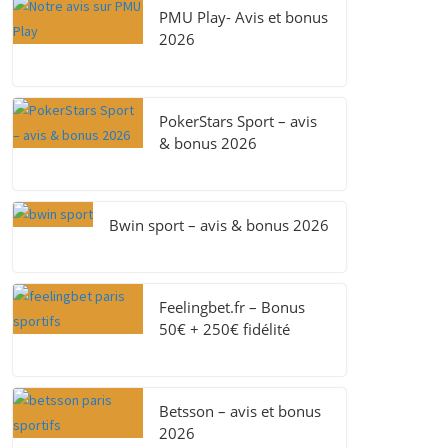
PMU Play- Avis et bonus
2026
PokerStars Sport – avis
& bonus 2026
Bwin sport – avis & bonus 2026
Feelingbet.fr – Bonus
50€ + 250€ fidélité
Betsson – avis et bonus
2026