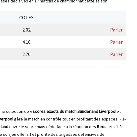
passes décisives en 17 matchs de championnat cette saison.
COTES
2.02
Parier
4.10
Parier
2.70
Parier
une sélection de
« scores exacts du match Sunderland Liverpool »
:
iverpool
gère le match en contrôle tout en profitant des espaces, « 1-
rland
ouvre le score mais cède face à la réaction des
Reds
, et « 1-3
 son jeu offensif et profite des largesses défensives de