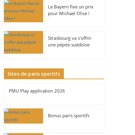
Le Bayern fixe un prix
pour Michael Olise !
Strasbourg va s’offrir
une pépite suédoise
Sites de paris sportifs
PMU Play application 2026
Bonus paris sportifs